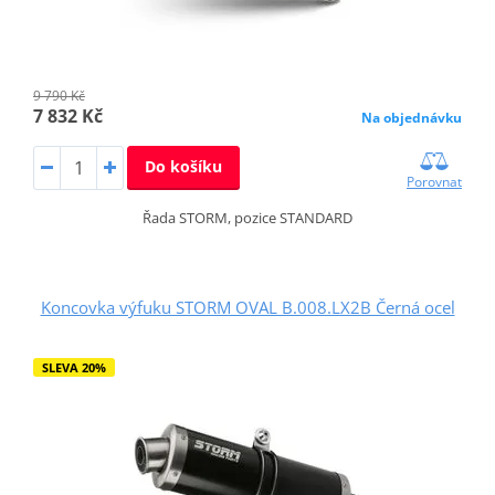
9 790 Kč
7 832 Kč
Na objednávku
Do košíku
Porovnat
Řada STORM, pozice STANDARD
Koncovka výfuku STORM OVAL B.008.LX2B Černá ocel
SLEVA 20%