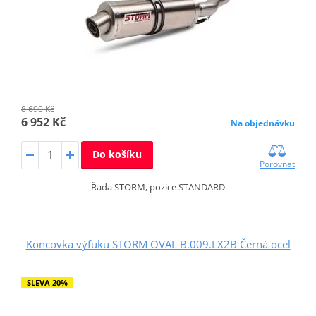
8 690 Kč
6 952 Kč
Na objednávku
Do košíku
Porovnat
Řada STORM, pozice STANDARD
Koncovka výfuku STORM OVAL B.009.LX2B Černá ocel
SLEVA 20%