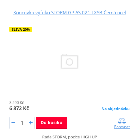
Koncovka výfuku STORM GP AS.021.LXSB Černá ocel
SLEVA 20%
8 590 Kč
6 872 Kč
Na objednávku
Do košíku
Porovnat
Řada STORM, pozice HIGH UP