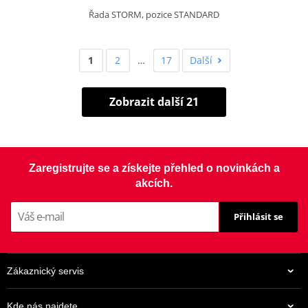
Řada STORM, pozice STANDARD
1
2
…
17
Další
Zobrazit další 21
Zaregistrujte se a získejte přehled o novinkách a
akcích.
Přihlásit se
Zákaznický servis
Kde nás najdete