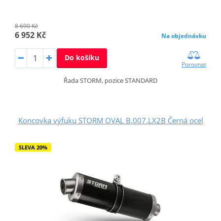
8 690 Kč
6 952 Kč
Na objednávku
Do košíku
Porovnat
Řada STORM, pozice STANDARD
Koncovka výfuku STORM OVAL B.007.LX2B Černá ocel
SLEVA 20%