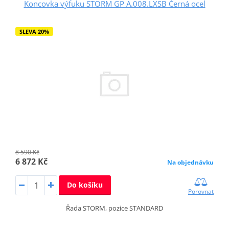
Koncovka výfuku STORM GP A.008.LXSB Černá ocel
SLEVA 20%
8 590 Kč
6 872 Kč
Na objednávku
Do košíku
Porovnat
Řada STORM, pozice STANDARD