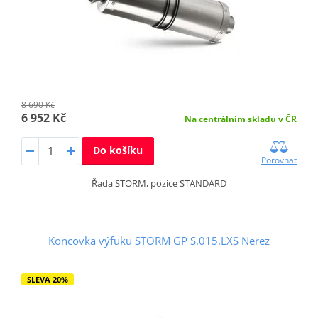
8 690 Kč
6 952 Kč
Na centrálním skladu v ČR
Do košíku
Porovnat
Řada STORM, pozice STANDARD
Koncovka výfuku STORM GP S.015.LXS Nerez
SLEVA 20%