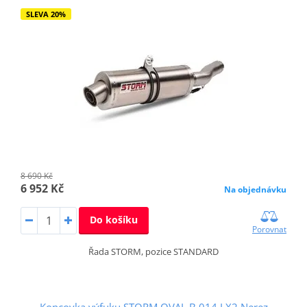
SLEVA 20%
8 690 Kč
6 952 Kč
Na objednávku
Do košíku
Porovnat
Řada STORM, pozice STANDARD
Koncovka výfuku STORM OVAL B.014.LX2 Nerez