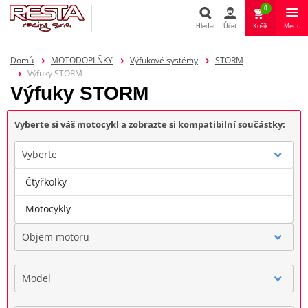
0
Hledat
Účet
Košík
Menu
Hledat
Domů
MOTODOPLŇKY
Výfukové systémy
STORM
Výfuky STORM
Výfuky STORM
Vyberte si váš motocykl a zobrazte si kompatibilní součástky:
Vyberte
Čtyřkolky
Značka
Motocykly
Objem motoru
Model