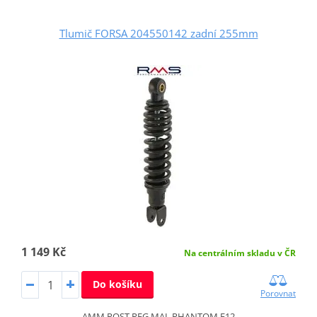
Tlumič FORSA 204550142 zadní 255mm
1 149 Kč
Na centrálním skladu v ČR
Do košíku
Porovnat
AMM.POST.REG.MAL.PHANTOM F12