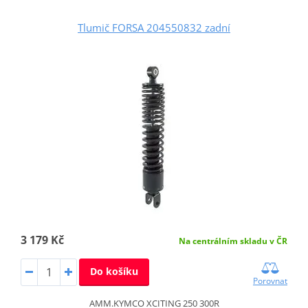
Tlumič FORSA 204550832 zadní
3 179 Kč
Na centrálním skladu v ČR
Do košíku
Porovnat
AMM.KYMCO XCITING 250 300R