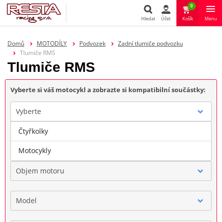
0
Hledat
Účet
Košík
Menu
Hledat
Domů
MOTODÍLY
Podvozek
Zadní tlumiče podvozku
Tlumiče RMS
Tlumiče RMS
Vyberte si váš motocykl a zobrazte si kompatibilní součástky:
Vyberte
Čtyřkolky
Značka
Motocykly
Objem motoru
Model