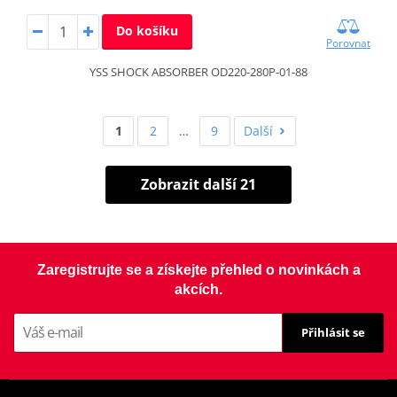
Do košíku
Porovnat
YSS SHOCK ABSORBER OD220-280P-01-88
1
2
…
9
Další
Zobrazit další 21
Zaregistrujte se a získejte přehled o novinkách a
akcích.
Přihlásit se