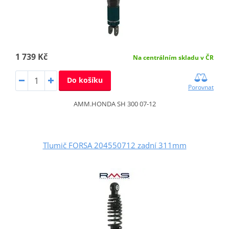
1 739 Kč
Na centrálním skladu v ČR
Do košíku
Porovnat
AMM.HONDA SH 300 07-12
Tlumič FORSA 204550712 zadní 311mm