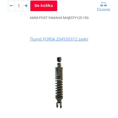
Do košíku
Porovnat
AMM.POST.YAMAHA MAJESTY125-150
Tlumič FORSA 204550312 zadní