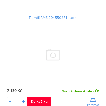
Tlumič RMS 204550281 zadní
2 139 Kč
Na centrálním skladu v ČR
Do košíku
Porovnat