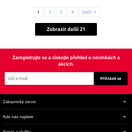
1
2
3
4
Další
Zobrazit další 21
Zaregistrujte se a získejte přehled o novinkách a
akcích.
Přihlásit se
Zákaznický servis
Kde nás najdete
Servis a služby