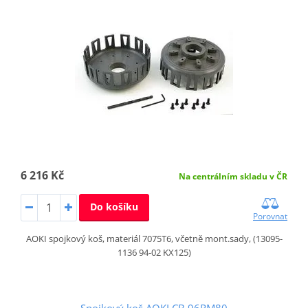
6 216 Kč
Na centrálním skladu v ČR
Do košíku
Porovnat
AOKI spojkový koš, materiál 7075T6, včetně mont.sady, (13095-
1136 94-02 KX125)
Spojkový koš AOKI CB.96RM80