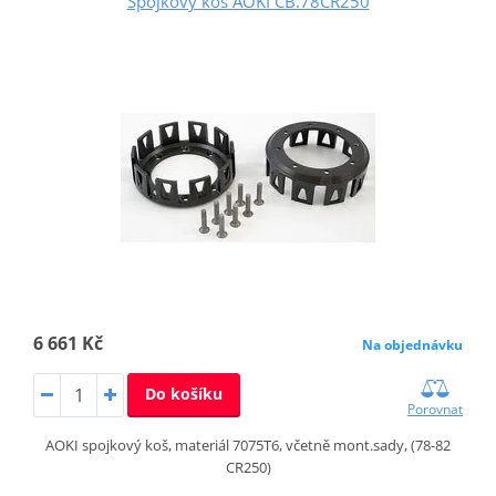
Spojkový koš AOKI CB.78CR250
6 661 Kč
Na objednávku
Do košíku
Porovnat
AOKI spojkový koš, materiál 7075T6, včetně mont.sady, (78-82
CR250)