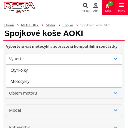
0
Hledat
Účet
Košík
Menu
Hledat
Domů
MOTODÍLY
Motor
Spojka
Spojkové koše AOKI
Spojkové koše AOKI
Vyberte si váš motocykl a zobrazte si kompatibilní součástky:
Vyberte
Čtyřkolky
Značka
Motocykly
Objem motoru
Model
Rok výroby