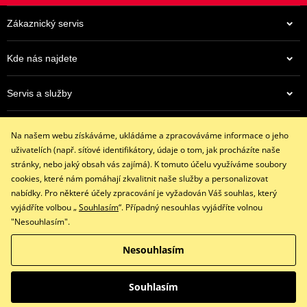
Využití: Street sport.
Zákaznický servis
Kde nás najdete
Informace o výrobci řetězů - DID
Servis a služby
322 Kč
V případě firmy DID se přirozená japonská tendence dotahovat
Eshop
Na centrálním skladu v ČR
Na našem webu získáváme, ukládáme a zpracováváme informace o jeho
věci do dokonalosti týká prakticky každého článku od vývoje po
+420 602 341 855
uživatelích (např. síťové identifikátory, údaje o tom, jak procházíte naše
distribuci. Proto také samotná výroba zůstává v Japonsku a
restaracing@email.cz
stránky, nebo jaký obsah vás zajímá). K tomuto účelu využíváme soubory
nepřesunula se nikam … jinam.
9:00 - 16:00 hod.
cookies, které nám pomáhají zkvalitnit naše služby a personalizovat
nabídky. Pro některé účely zpracování je vyžadován Váš souhlas, který
DID je největší světový dodavatel do prvovýroby motocyklů jako
vyjádříte volbou „
Souhlasím
“. Případný nesouhlas vyjádříte volnou
Honda, Yamaha, Suzuki, Kawasaki, Ducati, KTM, Triumph,
"Nesouhlasím".
Facebook
Instagram
Husqvarna či MV Agusta. Jezdí na nich top týmy napříč podniky
jako Moto GP, FIM MX, Rallye Dakar a jezdci jako Valentino Rossi či
Nesouhlasím
Copyright © 2026 www.restaracing.cz
Jorge Lorenzo.
Všechna práva vyhrazena
Souhlasím
Přepnout na klasickou verzi