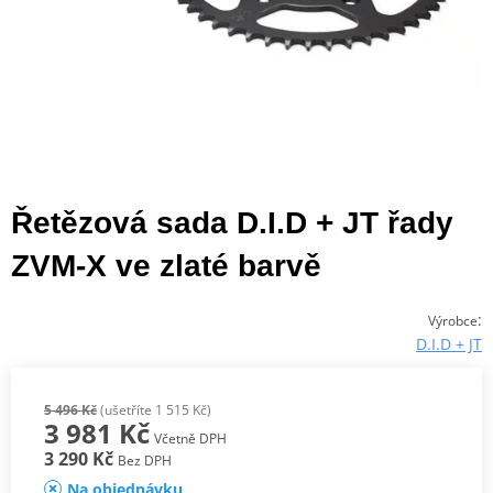
Řetězová sada D.I.D + JT řady
ZVM-X ve zlaté barvě
:
Výrobce
D.I.D + JT
5 496 Kč
(ušetříte 1 515 Kč)
3 981 Kč
Včetně DPH
3 290 Kč
Bez DPH
Na objednávku