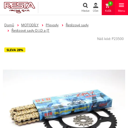
0
Hledat
Účet
Košík
Menu
Hledat
Domů
MOTODÍLY
Převody
Řetězové sady
Řetězové sady D.I.D a JT
Náš kód:
P23500
SLEVA 28%