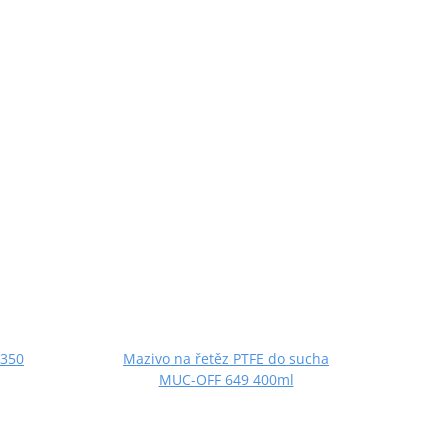
 350
Mazivo na řetěz PTFE do sucha
Maziv
MUC-OFF 649 400ml