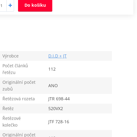
Do košíku
Výrobce
D.I.D + JT
Počet článků
112
řetězu
Originální počet
ANO
zubů
Řetězová rozeta
JTR 698-44
Řetěz
520VX2
Řetězové
JTF 728-16
kolečko
Originální počet