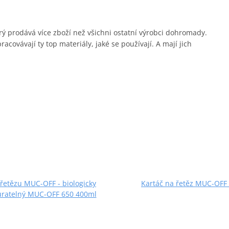
erý prodává více zboží než všichni ostatní výrobci dohromady.
covávají ty top materiály, jaké se používají. A mají jich
č řetězu MUC-OFF - biologicky
Kartáč na řetěz MUC-OFF
ratelný MUC-OFF 650 400ml