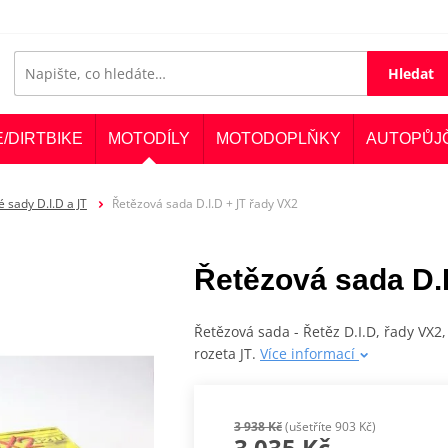
Hledat
E/DIRTBIKE
MOTODÍLY
MOTODOPLŇKY
AUTOPŮJ
 sady D.I.D a JT
Řetězová sada D.I.D + JT řady VX2
Řetězová sada D.I
Řetězová sada - Řetěz D.I.D, řady VX2
rozeta JT.
Více informací
3 938 Kč
(ušetříte 903 Kč)
3 035 Kč