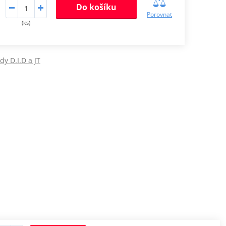
Do košíku
Porovnat
(ks)
dy D.I.D a JT