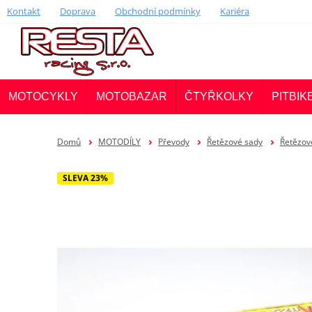
Kontakt
Doprava
Obchodní podmínky
Kariéra
MOTOCYKLY
MOTOBAZAR
ČTYŘKOLKY
PITBIK
Domů
MOTODÍLY
Převody
Řetězové sady
Řetězové
SLEVA 23%