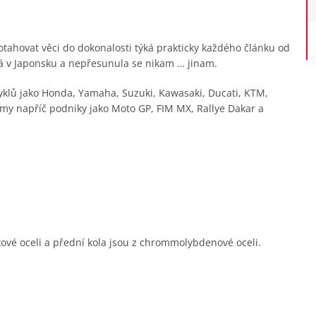
tahovat věci do dokonalosti týká prakticky každého článku od
vá v Japonsku a nepřesunula se nikam … jinam.
cyklů jako Honda, Yamaha, Suzuki, Kawasaki, Ducati, KTM,
ýmy napříč podniky jako Moto GP, FIM MX, Rallye Dakar a
kové oceli a přední kola jsou z chrommolybdenové oceli.