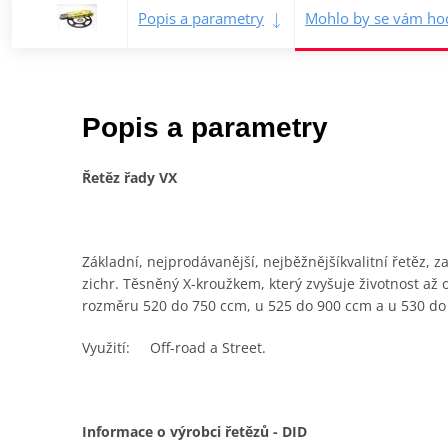
Popis a parametry
Mohlo by se vám hod
Popis a parametry
Řetěz řady VX
Základní, nejprodávanější, nejběžnějšíkvalitní řetěz,
zichr. Těsněný X-kroužkem, který zvyšuje životnost a
rozměru 520 do 750 ccm, u 525 do 900 ccm a u 530 do
Využití: Off-road a Street.
Informace o výrobci řetězů - DID