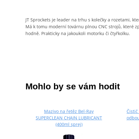
JT Sprockets je leader na trhu s kolečky a rozetami, kt
Má k tomu moderní továrnu plnou CNC strojů, které zpra
hodně. Prakticky na jakoukoli motorku či čtyřkolku.
Mohlo by se vám hodit
Mazivo na řetěz Bel-Ray
Čisti
SUPERCLEAN CHAIN LUBRICANT
odbou
(400ml sprej)