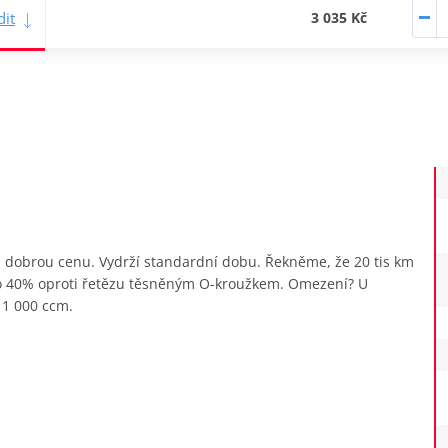
it
3 035 Kč
 za dobrou cenu. Vydrží standardní dobu. Řekněme, že 20 tis km
ž o 40% oproti řetězu těsněným O-kroužkem. Omezení? U
 1 000 ccm.