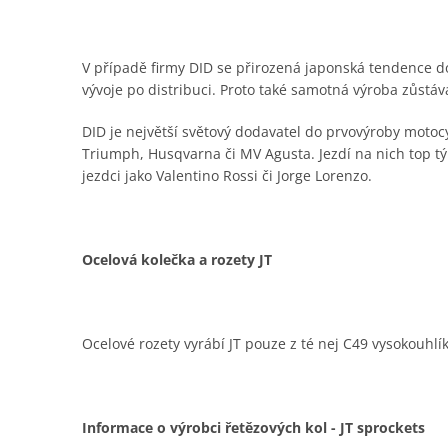
V případě firmy DID se přirozená japonská tendence do
vývoje po distribuci. Proto také samotná výroba zůstá
DID je největší světový dodavatel do prvovýroby moto
Triumph, Husqvarna či MV Agusta. Jezdí na nich top t
jezdci jako Valentino Rossi či Jorge Lorenzo.
Ocelová kolečka a rozety JT
Ocelové rozety vyrábí JT pouze z té nej C49 vysokouhlí
Informace o výrobci řetězových kol - JT sprockets