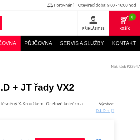
Porovnání
Otevírací doba: 9:00 - 16:00 hod
0
PŘIHLÁSIT SE
KOŠÍK
ČOVNA
PŮJČOVNA
SERVIS A SLUŽBY
KONTAKT
Náš kód:
P22947
.D + JT řady VX2
, těsněný X-Kroužkem. Ocelové kolečko a
:
Výrobce
D.I.D + JT