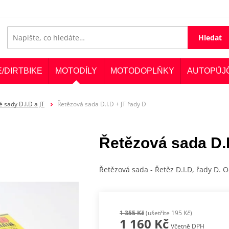
Hledat
E/DIRTBIKE
MOTODÍLY
MOTODOPLŇKY
AUTOPŮJ
 sady D.I.D a JT
Řetězová sada D.I.D + JT řady D
Řetězová sada D.I
Řetězová sada - Řetěz D.I.D, řady D. O
1 355 Kč
(ušetříte 195 Kč)
1 160 Kč
Včetně DPH