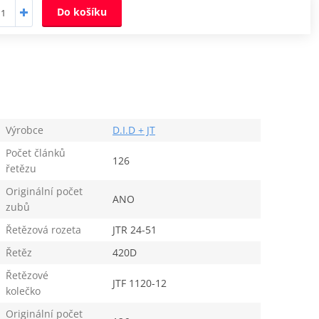
Do košíku
Výrobce
D.I.D + JT
Počet článků
126
řetězu
Originální počet
ANO
zubů
Řetězová rozeta
JTR 24-51
Řetěz
420D
Řetězové
JTF 1120-12
kolečko
Originální počet