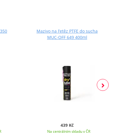
 350
Mazivo na řetěz PTFE do sucha
Maziv
MUC-OFF 649 400ml
439 Kč
R
Na centrálním skladu v ČR