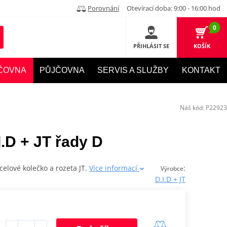
Porovnání
Otevírací doba: 9:00 - 16:00 hod
0
PŘIHLÁSIT SE
KOŠÍK
ČOVNA
PŮJČOVNA
SERVIS A SLUŽBY
KONTAKT
Náš kód:
P22923
.D + JT řady D
celové kolečko a rozeta JT.
Více informací
:
Výrobce
D.I.D + JT