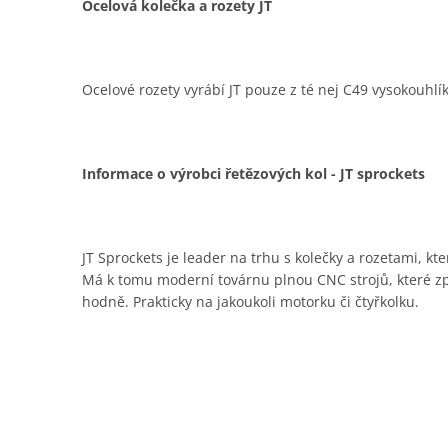
Ocelová kolečka a rozety JT
Ocelové rozety vyrábí JT pouze z té nej C49 vysokouhlí
Informace o výrobci řetězových kol - JT sprockets
JT Sprockets je leader na trhu s kolečky a rozetami, kt
Má k tomu moderní továrnu plnou CNC strojů, které zpra
hodně. Prakticky na jakoukoli motorku či čtyřkolku.