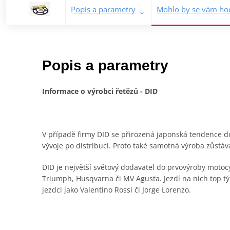
Popis a parametry
Mohlo by se vám hod
Popis a parametry
Informace o výrobci řetězů - DID
V případě firmy DID se přirozená japonská tendence do
vývoje po distribuci. Proto také samotná výroba zůstá
DID je největší světový dodavatel do prvovýroby moto
Triumph, Husqvarna či MV Agusta. Jezdí na nich top t
jezdci jako Valentino Rossi či Jorge Lorenzo.