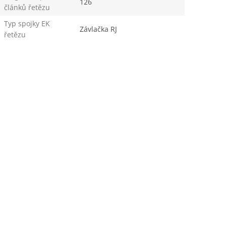
126
článků řetězu
Typ spojky EK
Závlačka RJ
řetězu