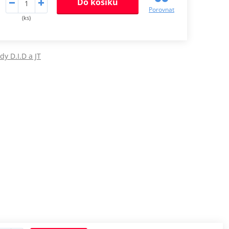
Do košíku
Porovnat
(ks)
dy D.I.D a JT