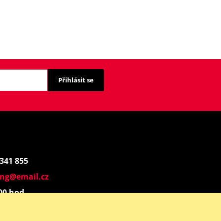
Přihlásit se
 341 855
ing@email.cz
:00 hod.