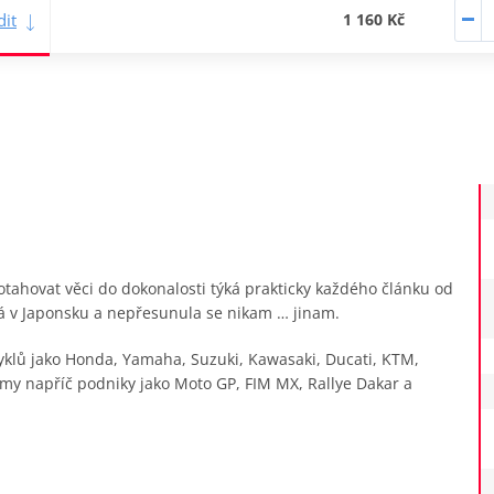
it
1 160 Kč
tahovat věci do dokonalosti týká prakticky každého článku od
vá v Japonsku a nepřesunula se nikam … jinam.
cyklů jako Honda, Yamaha, Suzuki, Kawasaki, Ducati, KTM,
ýmy napříč podniky jako Moto GP, FIM MX, Rallye Dakar a