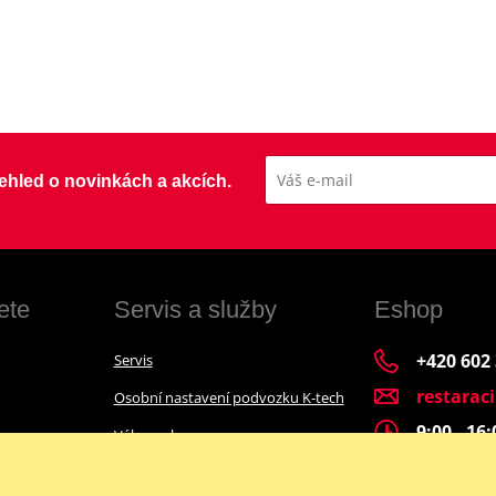
přehled o novinkách a akcích.
ete
Servis a služby
Eshop
+420 602
Servis
restarac
Osobní nastavení podvozku K-tech
9:00 - 16
Výkup a bazar
Financování motocyklu