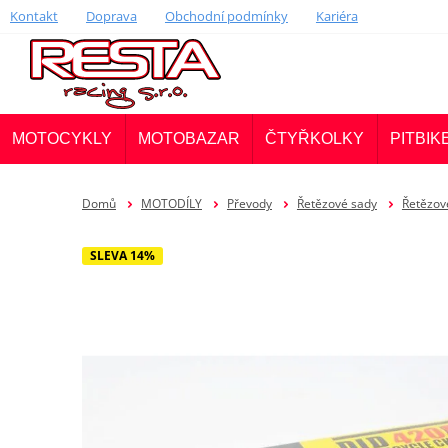
Kontakt
Doprava
Obchodní podmínky
Kariéra
MOTOCYKLY
MOTOBAZAR
ČTYŘKOLKY
PITBIK
Domů
MOTODÍLY
Převody
Řetězové sady
Řetězové
SLEVA 14%