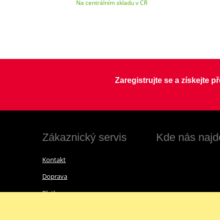
Na centrálním skladu v ČR
Zaregistrujte se a získejte 
Zákaznický servis
Kde nás najd
Kontakt
Doprava
Platba
Vrácení zboží a reklamace