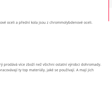
kové oceli a přední kola jsou z chrommolybdenové oceli.
erý prodává více zboží než všichni ostatní výrobci dohromady.
covávají ty top materiály, jaké se používají. A mají jich