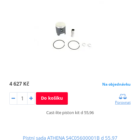
4 627 Kč
Na objednávku
Do košíku
Porovnat
Cast-lite piston kit d 55,96
Pístní sada ATHENA S4C05600001B d 55,97