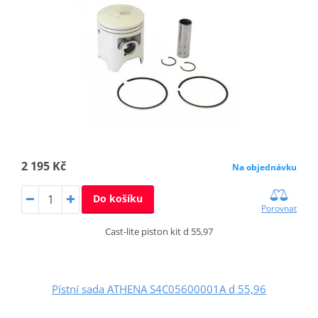
2 195 Kč
Na objednávku
Do košíku
Porovnat
Cast-lite piston kit d 55,97
Pístní sada ATHENA S4C05600001A d 55,96