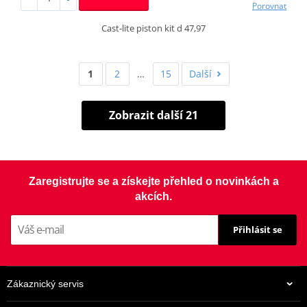
Porovnat
Cast-lite piston kit d 47,97
1
2
…
15
Další
Zobrazit další 21
Zaregistrujte se a získejte přehled o novinkách a
akcích.
Přihlásit se
Zákaznický servis