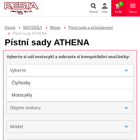
0
Hledat
Účet
Košík
Menu
Hledat
Domů
MOTODÍLY
Motor
Pístní sady a příslušenství
Pístní sady ATHENA
Pístní sady ATHENA
Vyberte si váš motocykl a zobrazte si kompatibilní součástky:
Vyberte
Čtyřkolky
Značka
Motocykly
Objem motoru
Model