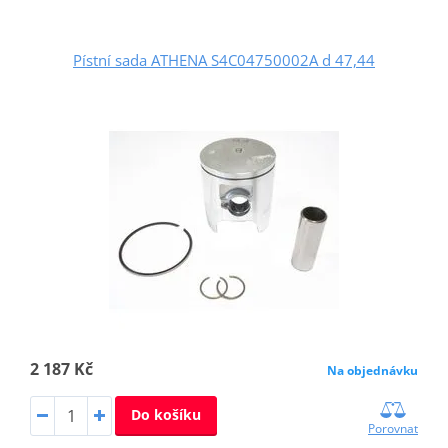
Pístní sada ATHENA S4C04750002A d 47,44
2 187 Kč
Na objednávku
Do košíku
Porovnat