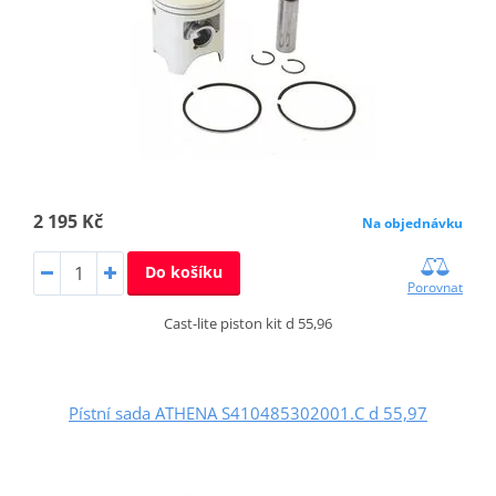
2 195 Kč
Na objednávku
Do košíku
Porovnat
Cast-lite piston kit d 55,96
Pístní sada ATHENA S410485302001.C d 55,97