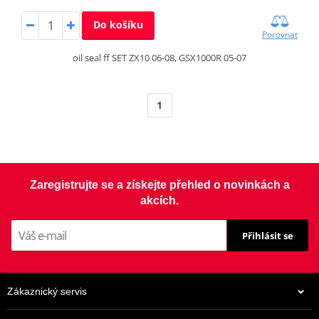
Do košíku
Porovnat
oil seal ff SET ZX10 06-08, GSX1000R 05-07
1
Zaregistrujte se a získejte přehled o novinkách a
akcích.
Přihlásit se
Zákaznický servis