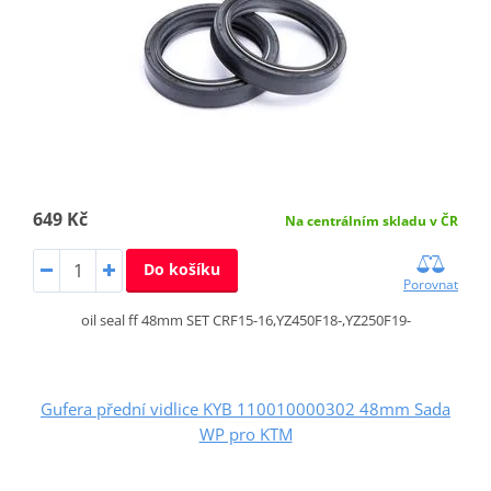
649 Kč
Na centrálním skladu v ČR
Do košíku
Porovnat
oil seal ff 48mm SET CRF15-16,YZ450F18-,YZ250F19-
Gufera přední vidlice KYB 110010000302 48mm Sada
WP pro KTM