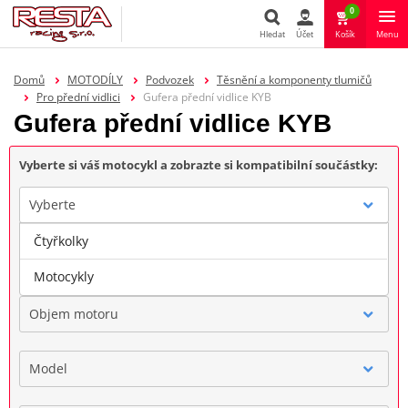
0
Hledat
Účet
Košík
Menu
Hledat
Domů
MOTODÍLY
Podvozek
Těsnění a komponenty tlumičů
Pro přední vidlici
Gufera přední vidlice KYB
Gufera přední vidlice KYB
Vyberte si váš motocykl a zobrazte si kompatibilní součástky:
Vyberte
Čtyřkolky
Značka
Motocykly
Objem motoru
Model