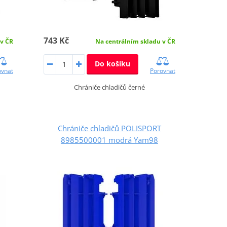
743 Kč
 v ČR
Na centrálním skladu v ČR
Do košíku
ovnat
Porovnat
Chrániče chladičů černé
Chrániče chladičů POLISPORT
8985500001 modrá Yam98