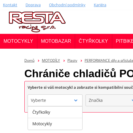
Kontakt
Doprava
Obchodní podmínky
Kariéra
MOTOCYKLY
MOTOBAZAR
ČTYŘKOLKY
PITBIK
Domů
MOTODÍLY
Plasty
PERFORMANCE díly a přísluš
Chrániče chladičů 
Vyberte si váš motocykl a zobrazte si kompatibilní sou
Vyberte
Značka
Čtyřkolky
Motocykly