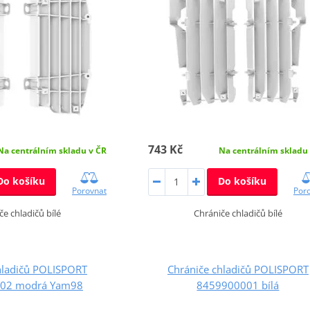
743 Kč
Na centrálním skladu v ČR
Na centrálním skladu
Do košíku
Do košíku
Porovnat
Por
če chladičů bílé
Chrániče chladičů bílé
hladičů POLISPORT
Chrániče chladičů POLISPORT
02 modrá Yam98
8459900001 bílá