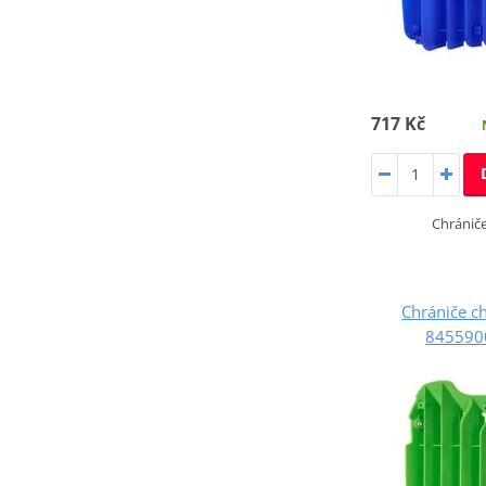
717 Kč
Chránič
Chrániče c
8455900