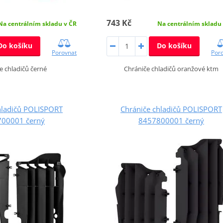
743 Kč
Na centrálním skladu v ČR
Na centrálním skladu
Do košíku
Do košíku
Porovnat
Por
e chladičů černé
Chrániče chladičů oranžové ktm
hladičů POLISPORT
Chrániče chladičů POLISPORT
00001 černý
8457800001 černý