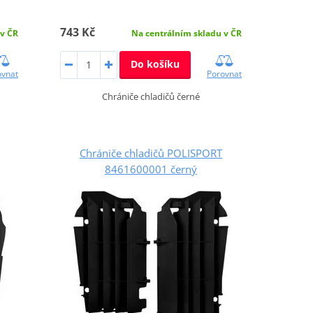
743 Kč
 v ČR
Na centrálním skladu v ČR
Do košíku
ovnat
Porovnat
Chrániče chladičů černé
Chrániče chladičů POLISPORT
8461600001 černý