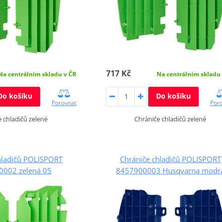
717 Kč
Na centrálním skladu v ČR
Na centrálním skladu
Do košíku
Do košíku
Porovnat
Por
 chladičů zelené
Chrániče chladičů zelené
hladičů POLISPORT
Chrániče chladičů POLISPORT
002 zelená 05
8457900003 Husqvarna modr