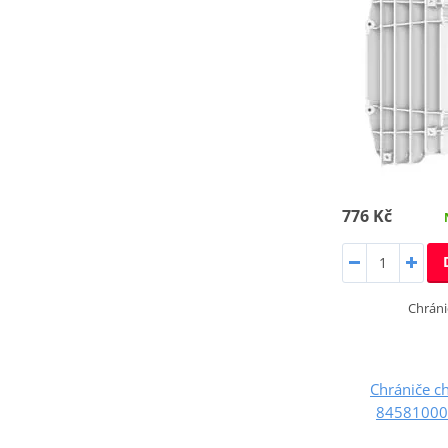
776 Kč
Chráni
Chrániče c
84581000