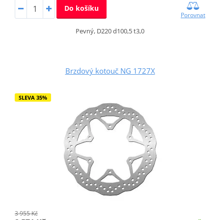
Do košíku
Porovnat
Pevný, D220 d100,5 t3,0
Brzdový kotouč NG 1727X
SLEVA 35%
3 955 Kč