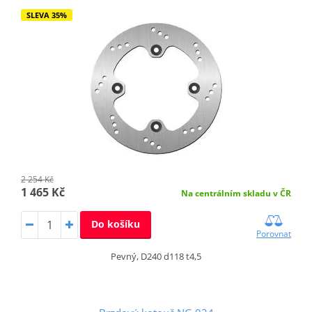
SLEVA 35%
2 254 Kč
1 465 Kč
Na centrálním skladu v ČR
Do košíku
Porovnat
Pevný, D240 d118 t4,5