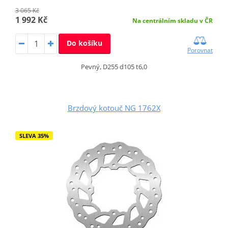
3 065 Kč
1 992 Kč
Na centrálním skladu v ČR
Do košíku
Porovnat
Pevný, D255 d105 t6,0
Brzdový kotouč NG 1762X
SLEVA 35%