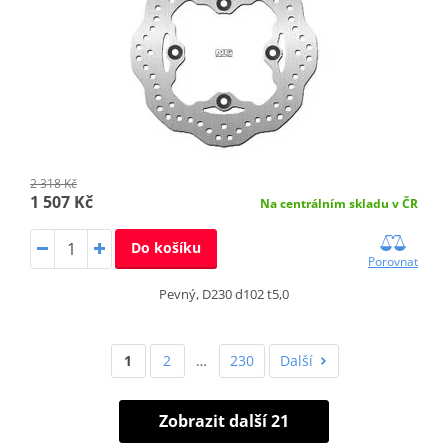
2 318 Kč
1 507 Kč
Na centrálním skladu v ČR
Do košíku
Porovnat
Pevný, D230 d102 t5,0
1
2
…
230
Další
Zobrazit další 21