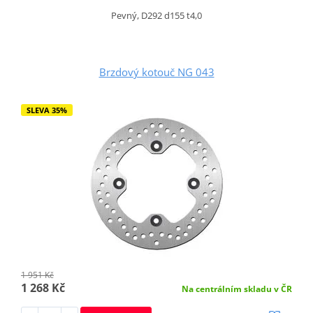
Pevný, D292 d155 t4,0
Brzdový kotouč NG 043
SLEVA 35%
1 951 Kč
1 268 Kč
Na centrálním skladu v ČR