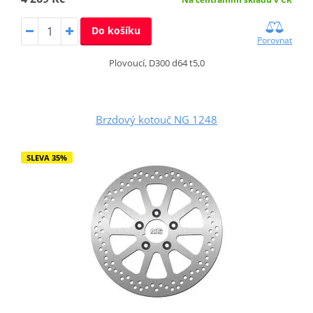
Do košíku
Porovnat
Plovoucí, D300 d64 t5,0
Brzdový kotouč NG 1248
SLEVA 35%