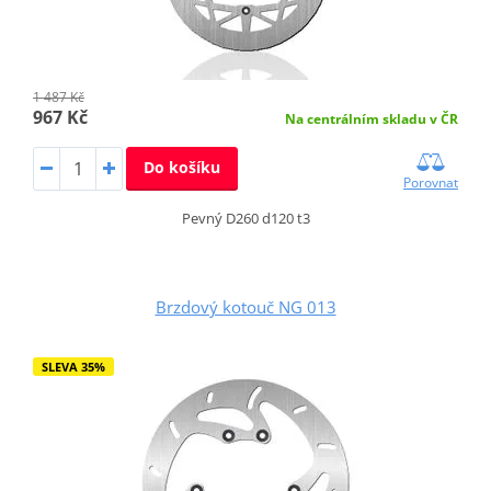
1 487 Kč
967 Kč
Na centrálním skladu v ČR
Do košíku
Porovnat
Pevný D260 d120 t3
Brzdový kotouč NG 013
SLEVA 35%