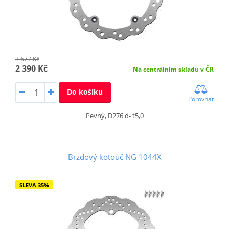
3 677 Kč
2 390 Kč
Na centrálním skladu v ČR
Do košíku
Porovnat
Pevný, D276 d- t5,0
Brzdový kotouč NG 1044X
SLEVA 35%