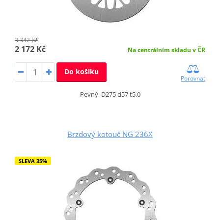
3 342 Kč
2 172 Kč
Na centrálním skladu v ČR
Do košíku
Porovnat
Pevný, D275 d57 t5,0
Brzdový kotouč NG 236X
SLEVA 35%