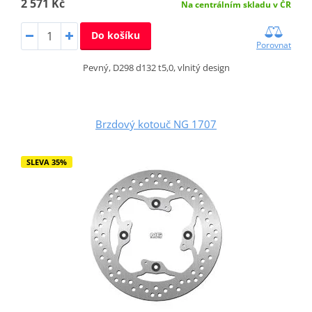
2 571 Kč
Na centrálním skladu v ČR
Do košíku
Porovnat
Pevný, D298 d132 t5,0, vlnitý design
Brzdový kotouč NG 1707
SLEVA 35%