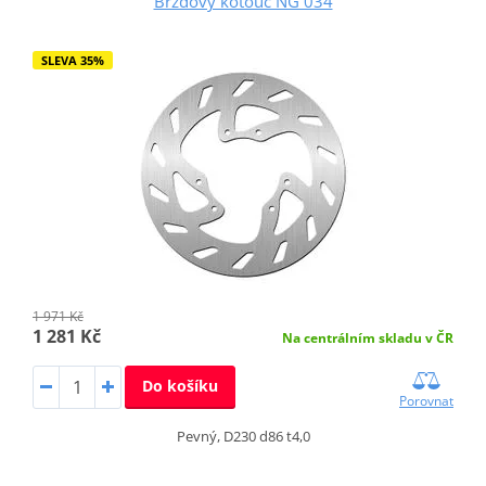
Brzdový kotouč NG 034
SLEVA 35%
1 971 Kč
1 281 Kč
Na centrálním skladu v ČR
Do košíku
Porovnat
Pevný, D230 d86 t4,0