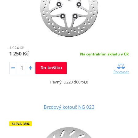
1 924 Kč
1 250 Kč
Na centrálním skladu v ČR
Do košíku
Porovnat
Pevný, D220 d60 t4,0
Brzdový kotouč NG 023
SLEVA 35%