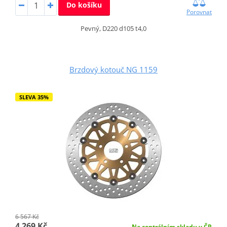
Do košíku
Porovnat
Pevný, D220 d105 t4,0
Brzdový kotouč NG 1159
SLEVA 35%
6 567 Kč
4 269 Kč
Na centrálním skladu v ČR