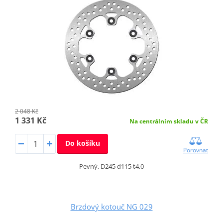
2 048 Kč
1 331 Kč
Na centrálním skladu v ČR
Do košíku
Porovnat
Pevný, D245 d115 t4,0
Brzdový kotouč NG 029