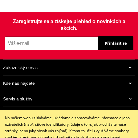
Zaregistrujte se a získejte přehled o novinkách a
akcích.
Přihlásit se
Zákaznický servis
Kde nás najdete
Servis a služby
Eshop
Na našem webu získáváme, ukládáme a zpracováváme informace o jeho
+420 602 341 855
uživatelích (např. síťové identifikátory, údaje o tom, jak procházíte naše
restaracing@email.cz
stránky, nebo jaký obsah vás zajímá). K tomuto účelu využíváme soubory
9:00 - 16:00 hod.
cookies, které nám pomáhají zkvalitnit naše služby a personalizovat