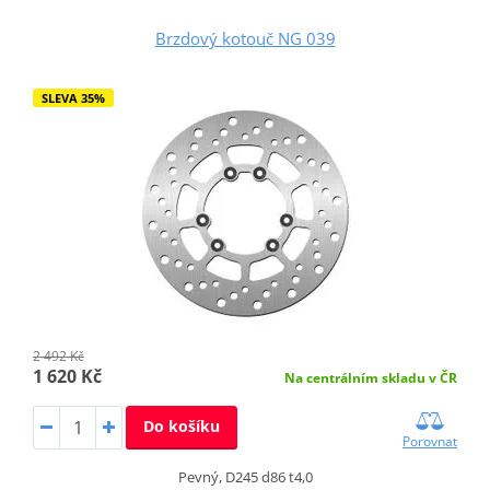
Brzdový kotouč NG 039
SLEVA 35%
2 492 Kč
1 620 Kč
Na centrálním skladu v ČR
Do košíku
Porovnat
Pevný, D245 d86 t4,0