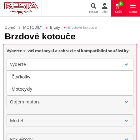
0
Hledat
Účet
Košík
Menu
Hledat
Domů
MOTODÍLY
Brzdy
Brzdové kotouče
Brzdové kotouče
Vyberte si váš motocykl a zobrazte si kompatibilní součástky:
Vyberte
Čtyřkolky
Značka
Motocykly
Objem motoru
Model
Rok výroby