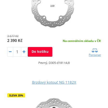
3 677 Kč
2 390 Kč
Na centrálním skladu v ČR
Do košíku
Porovnat
Pevný, D305 d181 t4,8
Brzdový kotouč NG 1182X
SLEVA 35%