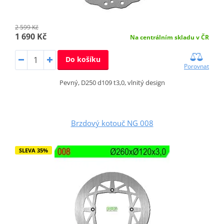
2 599 Kč
1 690 Kč
Na centrálním skladu v ČR
Do košíku
Porovnat
Pevný, D250 d109 t3,0, vlnitý design
Brzdový kotouč NG 008
SLEVA 35%