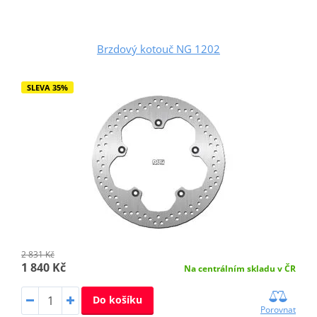
Brzdový kotouč NG 1202
SLEVA 35%
2 831 Kč
1 840 Kč
Na centrálním skladu v ČR
Do košíku
Porovnat