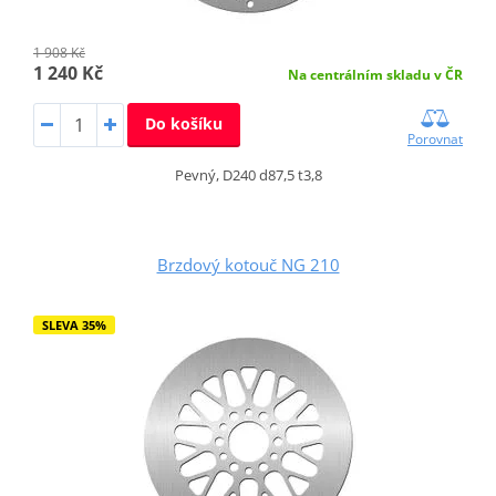
1 908 Kč
1 240 Kč
Na centrálním skladu v ČR
Do košíku
Porovnat
Pevný, D240 d87,5 t3,8
Brzdový kotouč NG 210
SLEVA 35%