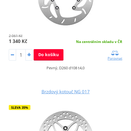
2 061 Kč
1 340 Kč
Na centrálním skladu v ČR
Do košíku
Porovnat
Pevný, D260 d108 t4,0
Brzdový kotouč NG 017
SLEVA 35%