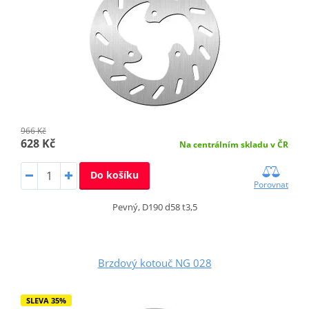
966 Kč
628 Kč
Na centrálním skladu v ČR
Do košíku
Porovnat
Pevný, D190 d58 t3,5
Brzdový kotouč NG 028
SLEVA 35%