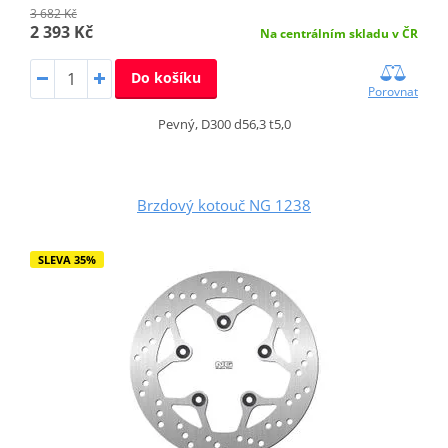
3 682 Kč
2 393 Kč
Na centrálním skladu v ČR
Do košíku
Porovnat
Pevný, D300 d56,3 t5,0
Brzdový kotouč NG 1238
SLEVA 35%