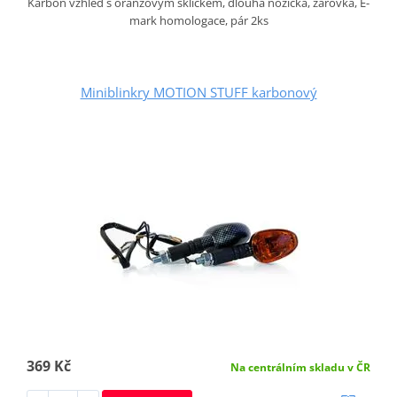
Karbon vzhled s oranžovým sklíčkem, dlouhá nožička, žárovka, E-
mark homologace, pár 2ks
Miniblinkry MOTION STUFF karbonový
369 Kč
Na centrálním skladu v ČR