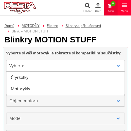
0
Hledat
Účet
Košík
Menu
Hledat
Domů
MOTODÍLY
Elektro
Blinkry a příslušenství
Blinkry MOTION STUFF
Blinkry MOTION STUFF
Vyberte si váš motocykl a zobrazte si kompatibilní součástky:
Vyberte
Čtyřkolky
Značka
Motocykly
Objem motoru
Model