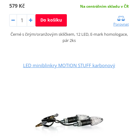
579 Kč
Na centrálním skladu v ČR
Do košíku
Porovnat
Černé s čirým/oranžovým sklíčkem, 12 LED, E-mark homologace,
pár 2ks
LED miniblinkry MOTION STUFF karbonový