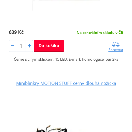
639 Kč
Na centrálním skladu v ČR
Do košíku
Porovnat
Černé s čirým sklíčkem, 15 LED, E-mark homologace, pár 2ks
Miniblinkry MOTION STUFF černý dlouhá nožička