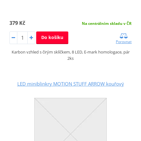
379 Kč
Na centrálním skladu v ČR
Do košíku
Porovnat
Karbon vzhled s čirým sklíčkem, 8 LED, E-mark homologace, pár
2ks
LED miniblinkry MOTION STUFF ARROW kouřový