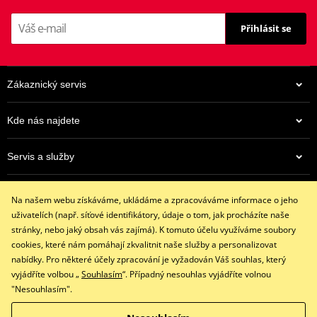
Přihlásit se
Zákaznický servis
Kde nás najdete
Servis a služby
Eshop
Na našem webu získáváme, ukládáme a zpracováváme informace o jeho
+420 602 341 855
uživatelích (např. síťové identifikátory, údaje o tom, jak procházíte naše
restaracing@email.cz
stránky, nebo jaký obsah vás zajímá). K tomuto účelu využíváme soubory
9:00 - 16:00 hod.
cookies, které nám pomáhají zkvalitnit naše služby a personalizovat
nabídky. Pro některé účely zpracování je vyžadován Váš souhlas, který
vyjádříte volbou „
Souhlasím
“. Případný nesouhlas vyjádříte volnou
"Nesouhlasím".
Facebook
Instagram