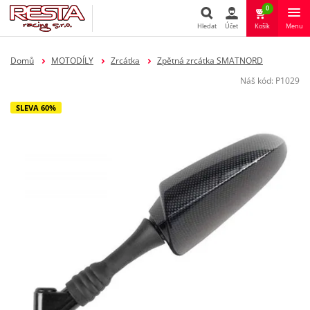
0
Hledat
Účet
Košík
Menu
Hledat
Domů
MOTODÍLY
Zrcátka
Zpětná zrcátka SMATNORD
Náš kód:
P1029
SLEVA 60%