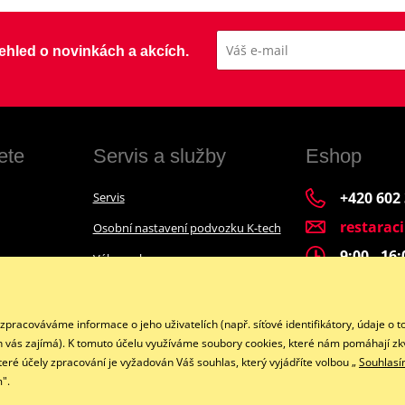
přehled o novinkách a akcích.
ete
Servis a služby
Eshop
+420 602
Servis
restarac
Osobní nastavení podvozku K-tech
9:00 - 16
Výkup a bazar
Financování motocyklu
Facebook
acováváme informace o jeho uživatelích (např. síťové identifikátory, údaje o t
h vás zajímá). K tomuto účelu využíváme soubory cookies, které nám pomáhají zkv
teré účely zpracování je vyžadován Váš souhlas, který vyjádříte volbou „
Souhlas
".
Copyright © 2026 www.restaracing.cz
Všechna práva vyhrazena