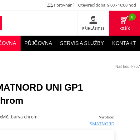
Porovnání
Otevírací doba: 9:00 - 16:00 hod
0
PŘIHLÁSIT SE
KOŠÍK
ČOVNA
PŮJČOVNA
SERVIS A SLUŽBY
KONTAKT
Náš kód:
P757
SMATNORD UNI GP1
chrom
 2xM6, barva chrom
:
Výrobce
SMATNORD