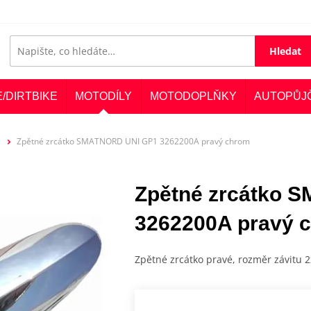
Hledat
E/DIRTBIKE
MOTODÍLY
MOTODOPLŇKY
AUTOPŮJ
Zpětné zrcátko SMATNORD UNI GP1 3262200A pravý chrom
Zpětné zrcátko 
3262200A pravý 
Zpětné zrcátko pravé, rozměr závitu