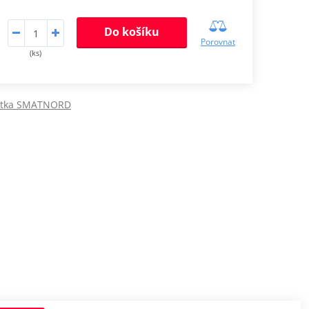
Do košíku
Porovnat
(ks)
cátka SMATNORD