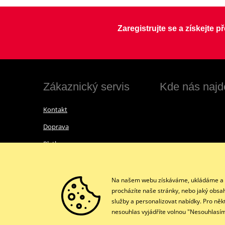
Zaregistrujte se a získejte 
Zákaznický servis
Kde nás najd
Kontakt
Doprava
Platba
Vrácení zboží a reklamace
Obchodní podmínky
Na našem webu získáváme, ukládáme a zpr
procházíte naše stránky, nebo jaký obsa
Ochrana osobních údajů GDPR
služby a personalizovat nabídky. Pro něk
nesouhlas vyjádříte volnou "Nesouhlasím