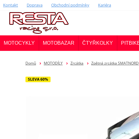
Kontakt
Doprava
Obchodní podmínky
Kariéra
MOTOCYKLY
MOTOBAZAR
ČTYŘKOLKY
PITBIK
Domů
MOTODÍLY
Zrcátka
Zpětná zrcátka SMATNORD
SLEVA 60%