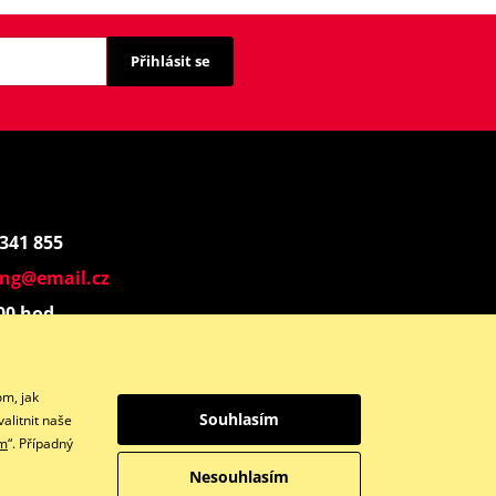
Přihlásit se
 341 855
ing@email.cz
:00 hod.
Instagram
om, jak
Souhlasím
alitnit naše
ím
“. Případný
Nesouhlasím