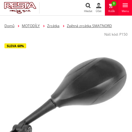
0
Hledat
Účet
Košík
Menu
Hledat
Domů
MOTODÍLY
Zrcátka
Zpětná zrcátka SMATNORD
Náš kód:
P150
SLEVA 60%