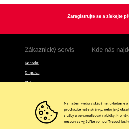
Zaregistrujte se a získejte 
Zákaznický servis
Kde nás najd
Kontakt
Doprava
Platba
Vrácení zboží a reklamace
Obchodní podmínky
Na našem webu získáváme, ukládáme a zpr
procházíte naše stránky, nebo jaký obsa
Ochrana osobních údajů GDPR
služby a personalizovat nabídky. Pro něk
nesouhlas vyjádříte volnou "Nesouhlasím