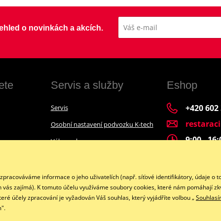
přehled o novinkách a akcích.
ete
Servis a služby
Eshop
+420 602
Servis
restarac
Osobní nastavení podvozku K-tech
9:00 - 16
Výkup a bazar
Financování motocyklu
Facebook
acováváme informace o jeho uživatelích (např. síťové identifikátory, údaje o t
h vás zajímá). K tomuto účelu využíváme soubory cookies, které nám pomáhají zkv
teré účely zpracování je vyžadován Váš souhlas, který vyjádříte volbou „
Souhlas
".
Copyright © 2026 www.restaracing.cz
Všechna práva vyhrazena