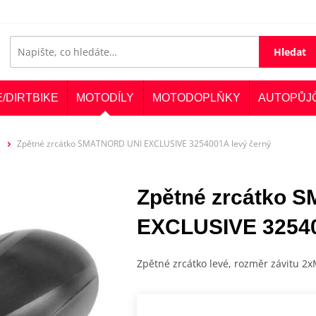
Hledat
E/DIRTBIKE
MOTODÍLY
MOTODOPLŇKY
AUTOPŮJ
Zpětné zrcátko SMATNORD UNI EXCLUSIVE 3254001A levý černý
Zpětné zrcátko 
EXCLUSIVE 32540
Zpětné zrcátko levé, rozměr závitu 2