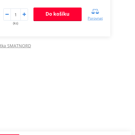
Do košíku
Porovnat
(ks)
cátka SMATNORD