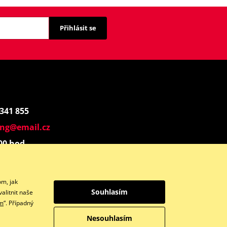
Přihlásit se
 341 855
ing@email.cz
:00 hod.
Instagram
om, jak
Souhlasím
alitnit naše
ím
“. Případný
Nesouhlasím