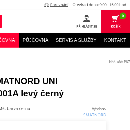
Porovnání
Otevírací doba: 9:00 - 16:00 hod
0
PŘIHLÁSIT SE
KOŠÍK
ČOVNA
PŮJČOVNA
SERVIS A SLUŽBY
KONTAKT
Náš kód:
P87
SMATNORD UNI
01A levý černý
xM6, barva černá
:
Výrobce
SMATNORD