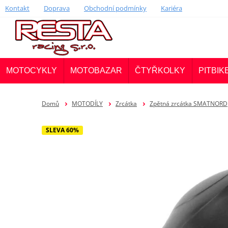
Kontakt
Doprava
Obchodní podmínky
Kariéra
MOTOCYKLY
MOTOBAZAR
ČTYŘKOLKY
PITBIK
Domů
MOTODÍLY
Zrcátka
Zpětná zrcátka SMATNORD
SLEVA 60%