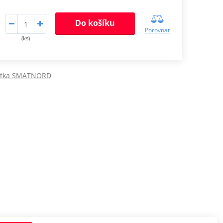
Do košíku
Porovnat
(ks)
cátka SMATNORD