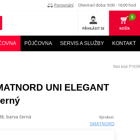
Porovnání
Otevírací doba: 9:00 - 16:00 hod
0
PŘIHLÁSIT SE
KOŠÍK
ČOVNA
PŮJČOVNA
SERVIS A SLUŽBY
KONTAKT
Náš kód:
P1039
 SMATNORD UNI ELEGANT
černý
M8, barva černá
:
Výrobce
SMATNORD