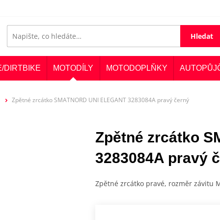
Hledat
E/DIRTBIKE
MOTODÍLY
MOTODOPLŇKY
AUTOPŮJ
Zpětné zrcátko SMATNORD UNI ELEGANT 3283084A pravý černý
Zpětné zrcátko
3283084A pravý 
Zpětné zrcátko pravé, rozměr závitu 