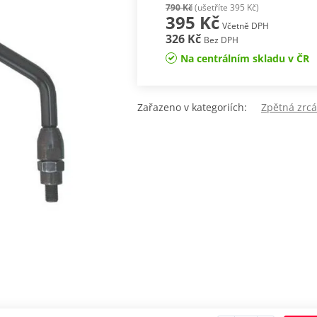
790 Kč
(ušetříte 395 Kč)
395 Kč
Včetně DPH
326 Kč
Bez DPH
Na centrálním skladu v ČR
Zařazeno v kategoriích:
Zpětná zr