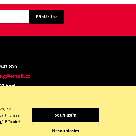
Přihlásit se
 341 855
ing@email.cz
:00 hod.
Instagram
om, jak
Souhlasím
alitnit naše
ím
“. Případný
Nesouhlasím