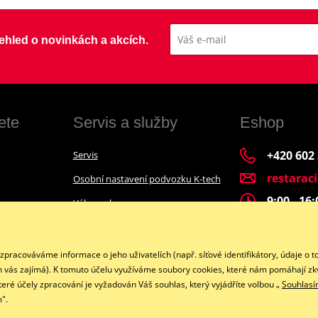
přehled o novinkách a akcích.
ete
Servis a služby
Eshop
+420 602
Servis
restarac
Osobní nastavení podvozku K-tech
9:00 - 16
Výkup a bazar
Financování motocyklu
Facebook
acováváme informace o jeho uživatelích (např. síťové identifikátory, údaje o t
h vás zajímá). K tomuto účelu využíváme soubory cookies, které nám pomáhají zkv
teré účely zpracování je vyžadován Váš souhlas, který vyjádříte volbou „
Souhlas
".
Copyright © 2026 www.restaracing.cz
Všechna práva vyhrazena