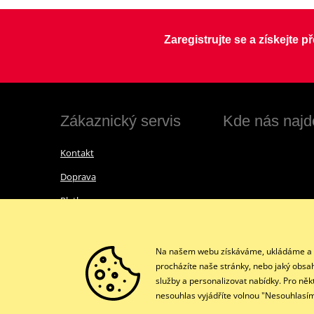
Zaregistrujte se a získejte 
Zákaznický servis
Kde nás najd
Kontakt
Doprava
Platba
Vrácení zboží a reklamace
Obchodní podmínky
Na našem webu získáváme, ukládáme a zpr
procházíte naše stránky, nebo jaký obsa
Ochrana osobních údajů GDPR
služby a personalizovat nabídky. Pro něk
nesouhlas vyjádříte volnou "Nesouhlasím