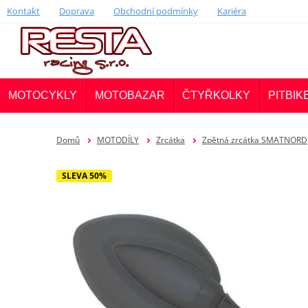
Kontakt
Doprava
Obchodní podmínky
Kariéra
MOTOCYKLY
MOTOBAZAR
ČTYŘKOLKY
PITBIK
Domů
MOTODÍLY
Zrcátka
Zpětná zrcátka SMATNORD
SLEVA 50%