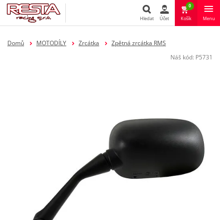
0
Hledat
Účet
Košík
Menu
Hledat
Domů
MOTODÍLY
Zrcátka
Zpětná zrcátka RMS
Náš kód:
P5731