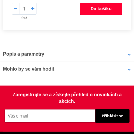
Do košíku
(ks)
Popis a parametry
NGK niklové zapalovací svíčky
jsou vybaveny speciálně
Mohlo by se vám hodit
navrženou středovou elektrodou s V-drážkou, která zlepšuje
zapalitelnost směsi a snižuje zhášení plamene. Jádro z 98% čisté
mědi zajišťuje lepší odvod tepla pro spolehlivější starty a nižší
Pouzdro na náhradní svíčku MOTION STUFF černá
riziko přehřívání.
Zaregistrujte se a získejte přehled o novinkách a
akcích.
Závity válcované za studena zabraňují poškození závitu a
vzniku křížového závitu v hlavě válců
Přihlásit se
Třívrstvá povrchová úprava eliminuje nutnost použití pasty
proti zadření
Vysoce kvalitní keramika z hlinitokřemičitanu (aluminosilikátu)