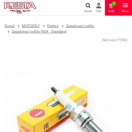
0
Hledat
Účet
Košík
Menu
Hledat
Domů
MOTODÍLY
Elektro
Zapalovací svíčky
Zapalovací svíčky NGK - Standard
Náš kód:
P1082