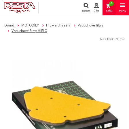
0
Hledat
Účet
Košík
Menu
Hledat
Domů
MOTODÍLY
Filtry a díly sání
Vzduchové filtry
Vzduchové filtry HIFLO
Náš kód:
P1059