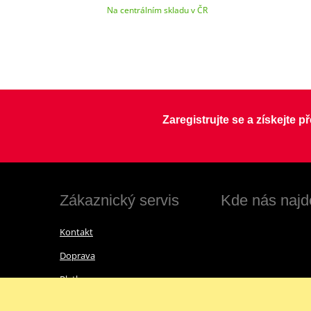
Na centrálním skladu v ČR
Zaregistrujte se a získejte 
Zákaznický servis
Kde nás najd
Kontakt
Doprava
Platba
Vrácení zboží a reklamace