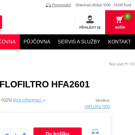
Porovnání
Otevírací doba: 9:00 - 16:00 hod
0
PŘIHLÁSIT SE
KOŠÍK
ČOVNA
PŮJČOVNA
SERVIS A SLUŽBY
KONTAKT
Náš kód:
P1131
HIFLOFILTRO HFA2601
3-1025)
Více informací
:
Výrobce
HIFLOFILTRO
Do košíku