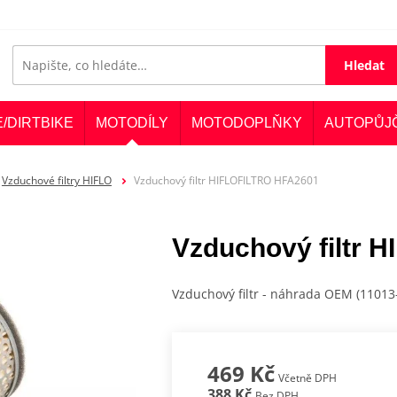
Hledat
E/DIRTBIKE
MOTODÍLY
MOTODOPLŇKY
AUTOPŮJ
Vzduchové filtry HIFLO
Vzduchový filtr HIFLOFILTRO HFA2601
Vzduchový filtr 
Vzduchový filtr - náhrada OEM (1101
469 Kč
Včetně DPH
388 Kč
Bez DPH