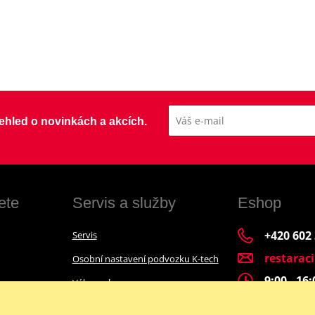
přehled o novinkách a akcích.
ete
Servis a služby
Eshop
+420 602
Servis
restarac
Osobní nastavení podvozku K-tech
9:00 - 16
Výkup a bazar
Financování motocyklu