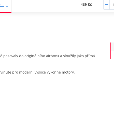
it
469 Kč
sně pasovaly do originálního airboxu a sloužily jako přímá
 vyvinuté pro moderní vysoce výkonné motory.