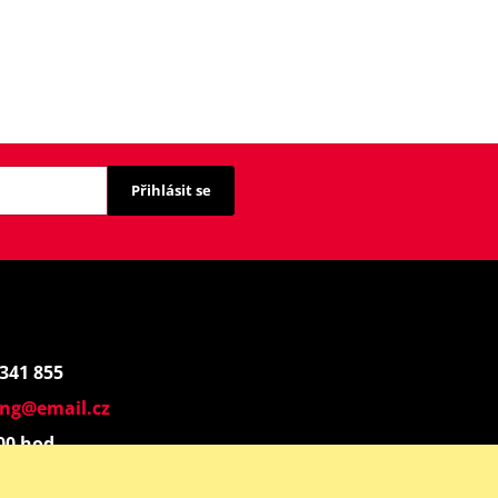
Přihlásit se
 341 855
ing@email.cz
:00 hod.