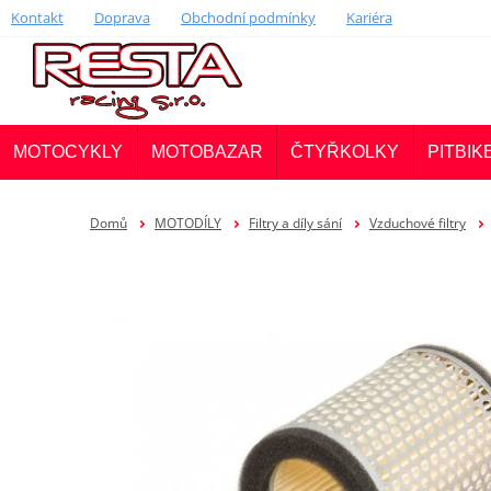
Kontakt
Doprava
Obchodní podmínky
Kariéra
MOTOCYKLY
MOTOBAZAR
ČTYŘKOLKY
PITBIK
Domů
MOTODÍLY
Filtry a díly sání
Vzduchové filtry