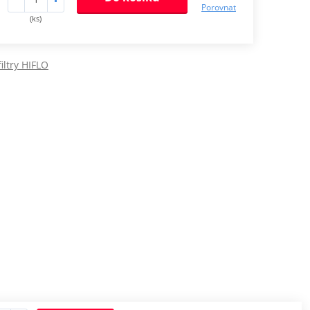
Porovnat
(ks)
iltry HIFLO