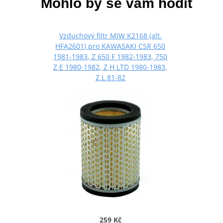
Mohlo by se vám hodit
Vzduchový filtr MIW K2168 (alt.
HFA2601) pro KAWASAKI CSR 650
1981-1983, Z 650 F 1982-1983, 750
Z E 1980-1982, Z H LTD 1980-1983,
Z L 81-82
259 Kč