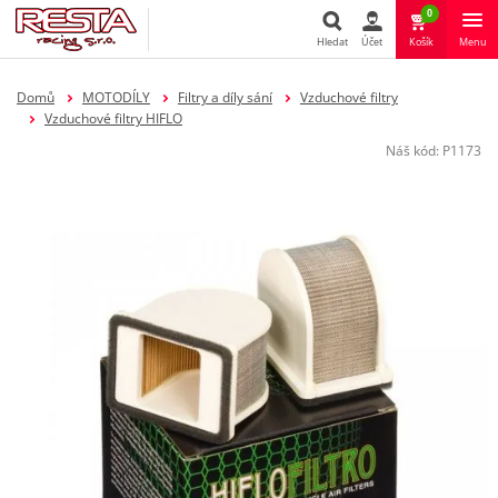
0
Hledat
Účet
Košík
Menu
Hledat
Domů
MOTODÍLY
Filtry a díly sání
Vzduchové filtry
Vzduchové filtry HIFLO
Náš kód:
P1173