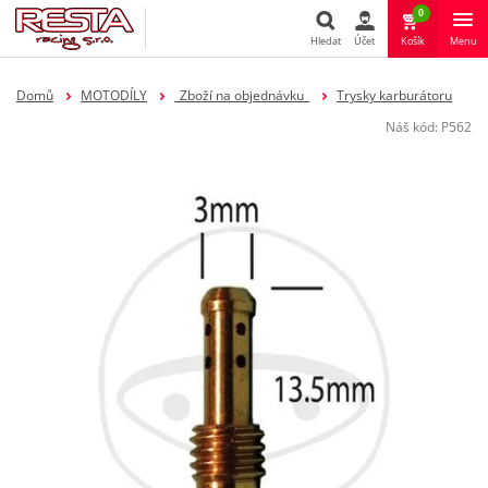
0
Hledat
Účet
Košík
Menu
Hledat
Domů
MOTODÍLY
_Zboží na objednávku_
Trysky karburátoru
Náš kód:
P562