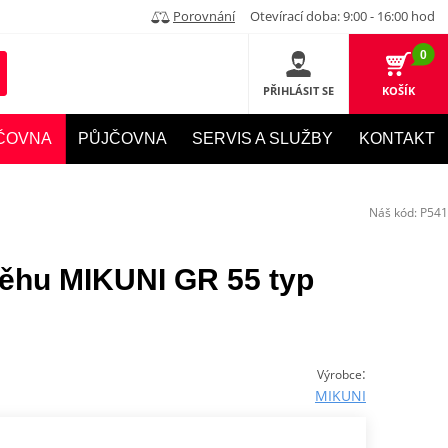
Porovnání
Otevírací doba: 9:00 - 16:00 hod
0
PŘIHLÁSIT SE
KOŠÍK
ČOVNA
PŮJČOVNA
SERVIS A SLUŽBY
KONTAKT
Náš kód:
P541
ěhu MIKUNI GR 55 typ
:
Výrobce
MIKUNI