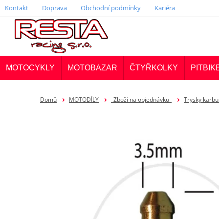
Kontakt
Doprava
Obchodní podmínky
Kariéra
MOTOCYKLY
MOTOBAZAR
ČTYŘKOLKY
PITBIK
Domů
MOTODÍLY
_Zboží na objednávku_
Trysky karbu