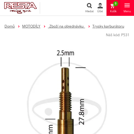
0
Hledat
Účet
Košík
Menu
Hledat
Domů
MOTODÍLY
_Zboží na objednávku_
Trysky karburátoru
Náš kód:
P531