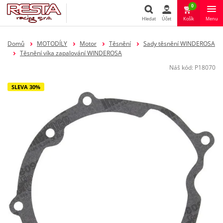
0
Hledat
Účet
Košík
Menu
Hledat
Domů
MOTODÍLY
Motor
Těsnění
Sady těsnění WINDEROSA
Těsnění víka zapalování WINDEROSA
Náš kód:
P18070
SLEVA 30%