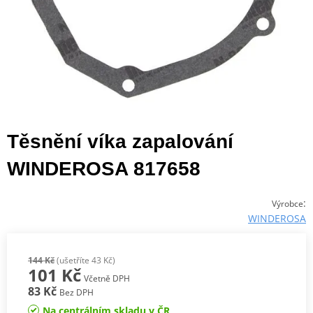
Těsnění víka zapalování
WINDEROSA 817658
:
Výrobce
WINDEROSA
144 Kč
(ušetříte 43 Kč)
101 Kč
Včetně DPH
83 Kč
Bez DPH
Na centrálním skladu v ČR