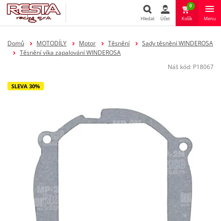
0
Hledat
Účet
Košík
Menu
Hledat
Domů
MOTODÍLY
Motor
Těsnění
Sady těsnění WINDEROSA
Těsnění víka zapalování WINDEROSA
Náš kód:
P18067
SLEVA 30%