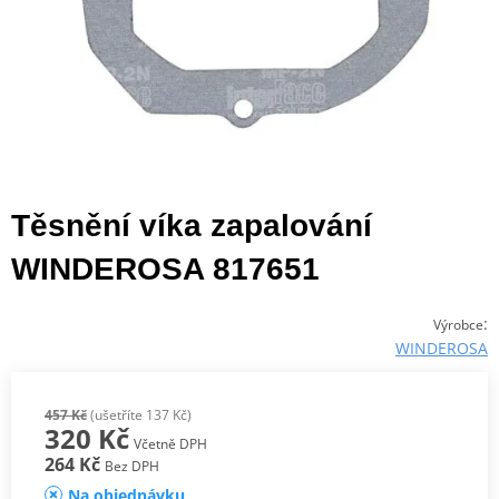
Těsnění víka zapalování
WINDEROSA 817651
:
Výrobce
WINDEROSA
457 Kč
(ušetříte 137 Kč)
320 Kč
Včetně DPH
264 Kč
Bez DPH
Na objednávku