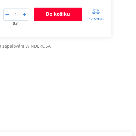
Do košíku
Porovnat
(ks)
ka zapalování WINDEROSA