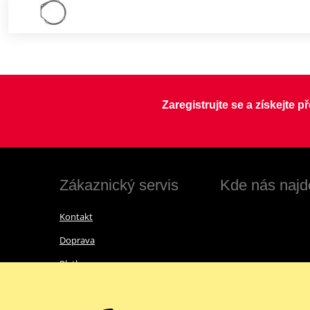
Zaregistrujte se a získejte 
Zákaznický servis
Kde nás najd
Kontakt
Doprava
Platba
Vrácení zboží a reklamace