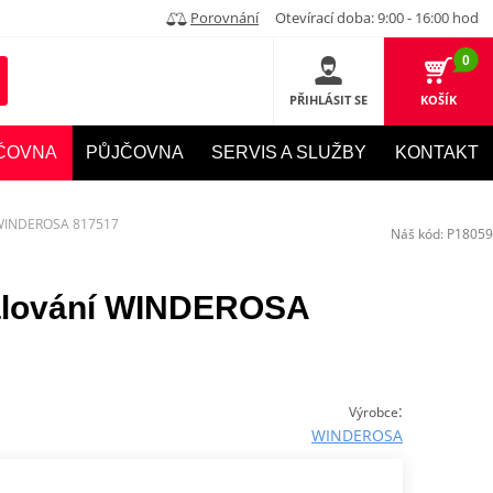
Porovnání
Otevírací doba: 9:00 - 16:00 hod
0
PŘIHLÁSIT SE
KOŠÍK
ČOVNA
PŮJČOVNA
SERVIS A SLUŽBY
KONTAKT
í WINDEROSA 817517
Náš kód:
P18059
palování WINDEROSA
:
Výrobce
WINDEROSA