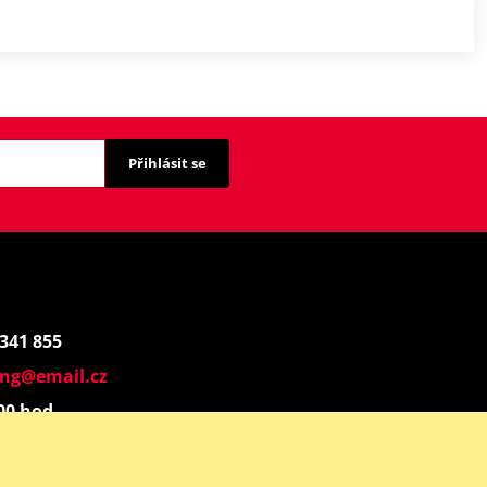
Přihlásit se
 341 855
ing@email.cz
:00 hod.