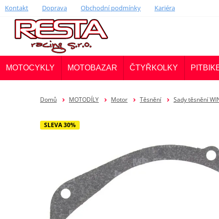
Kontakt
Doprava
Obchodní podmínky
Kariéra
MOTOCYKLY
MOTOBAZAR
ČTYŘKOLKY
PITBIK
Domů
MOTODÍLY
Motor
Těsnění
Sady těsnění W
SLEVA 30%