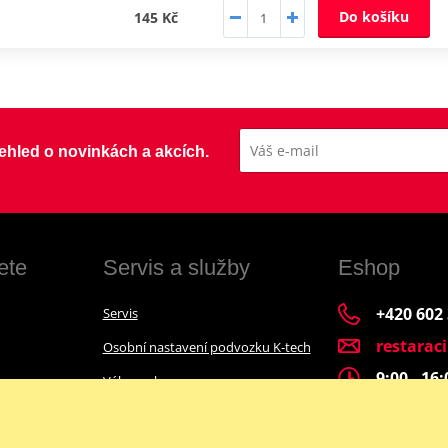
Do košíku
145 Kč
přehled o novinkách a akcích.
ete
Servis a služby
Eshop
+420 602
Servis
restarac
Osobní nastavení podvozku K-tech
9:00 - 16
Výkup a bazar
Financování motocyklu