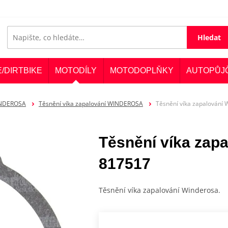
Hledat
E/DIRTBIKE
MOTODÍLY
MOTODOPLŇKY
AUTOPŮJ
INDEROSA
Těsnění víka zapalování WINDEROSA
Těsnění víka zapalován
Těsnění víka za
817517
Těsnění víka zapalování Winderosa.