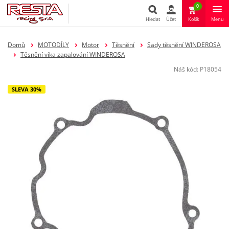
0
Hledat
Účet
Košík
Menu
Hledat
Domů
MOTODÍLY
Motor
Těsnění
Sady těsnění WINDEROSA
Těsnění víka zapalování WINDEROSA
Náš kód:
P18054
SLEVA 30%