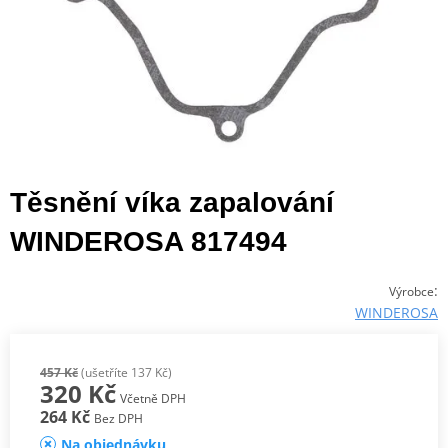
Těsnění víka zapalování
WINDEROSA 817494
:
Výrobce
WINDEROSA
457 Kč
(ušetříte 137 Kč)
320 Kč
Včetně DPH
264 Kč
Bez DPH
Na objednávku