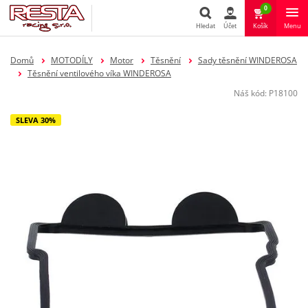
0
Hledat
Účet
Košík
Menu
Hledat
Domů
MOTODÍLY
Motor
Těsnění
Sady těsnění WINDEROSA
Těsnění ventilového víka WINDEROSA
Náš kód:
P18100
SLEVA 30%