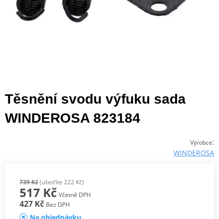
Těsnění svodu výfuku sada
WINDEROSA 823184
:
Výrobce
WINDEROSA
739 Kč
(ušetříte 222 Kč)
517 Kč
Včetně DPH
427 Kč
Bez DPH
Na objednávku