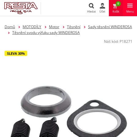
0
Hledat
Účet
Košík
Menu
Hledat
Domů
MOTODÍLY
Motor
Těsnění
Sady těsnění WINDEROSA
Těsnění svodu výfuku sady WINDEROSA
Náš kód:
P18271
SLEVA 30%