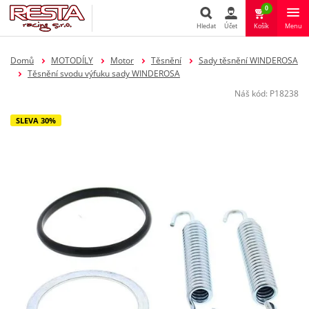
0
Hledat
Účet
Košík
Menu
Hledat
Domů
MOTODÍLY
Motor
Těsnění
Sady těsnění WINDEROSA
Těsnění svodu výfuku sady WINDEROSA
Náš kód:
P18238
SLEVA 30%