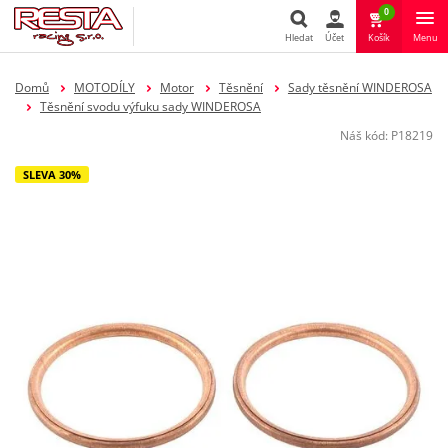
0
Hledat
Účet
Košík
Menu
Hledat
Domů
MOTODÍLY
Motor
Těsnění
Sady těsnění WINDEROSA
Těsnění svodu výfuku sady WINDEROSA
Náš kód:
P18219
SLEVA 30%