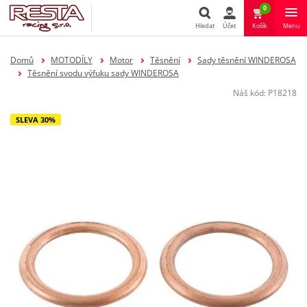
0
Hledat
Účet
Košík
Menu
Hledat
Domů
MOTODÍLY
Motor
Těsnění
Sady těsnění WINDEROSA
Těsnění svodu výfuku sady WINDEROSA
Náš kód:
P18218
SLEVA 30%