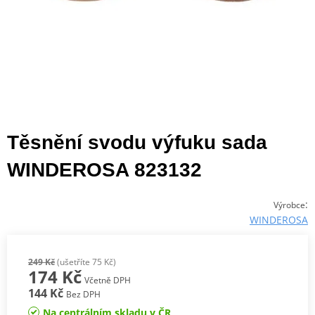
Těsnění svodu výfuku sada
WINDEROSA 823132
:
Výrobce
WINDEROSA
249 Kč
(ušetříte 75 Kč)
174 Kč
Včetně DPH
144 Kč
Bez DPH
Na centrálním skladu v ČR