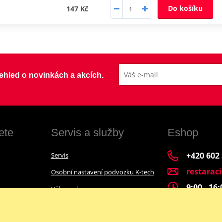
Do košíku
147 Kč
přehled o novinkách a akcích.
ete
Servis a služby
Eshop
+420 602
Servis
restarac
Osobní nastavení podvozku K-tech
9:00 - 16
Výkup a bazar
Financování motocyklu