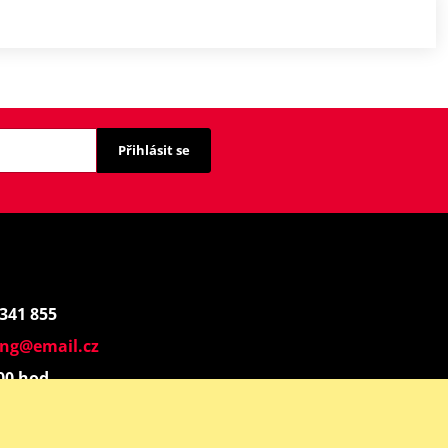
Přihlásit se
 341 855
ing@email.cz
:00 hod.