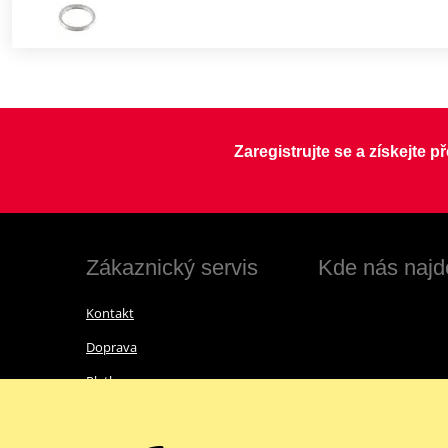
Zaregistrujte se a získejte 
Zákaznický servis
Kde nás najd
Kontakt
Doprava
Platba
Vrácení zboží a reklamace