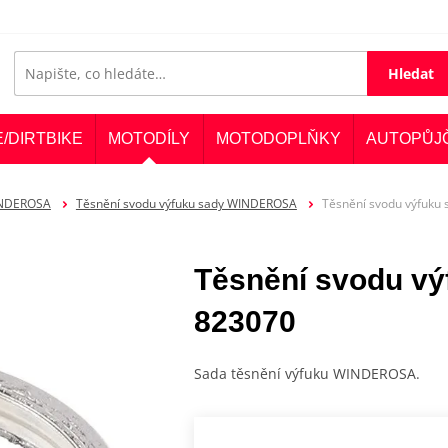
Hledat
E/DIRTBIKE
MOTODÍLY
MOTODOPLŇKY
AUTOPŮJ
INDEROSA
Těsnění svodu výfuku sady WINDEROSA
Těsnění svodu výfuk
Těsnění svodu v
823070
Sada těsnění výfuku WINDEROSA.