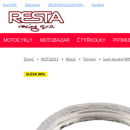
Kontakt
Doprava
Obchodní podmínky
Kariéra
MOTOCYKLY
MOTOBAZAR
ČTYŘKOLKY
PITBIK
Domů
MOTODÍLY
Motor
Těsnění
Sady těsnění W
SLEVA 30%