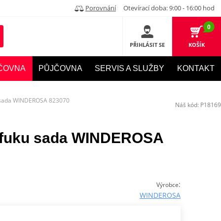
Porovnání
Otevírací doba: 9:00 - 16:00 hod
0
PŘIHLÁSIT SE
KOŠÍK
ČOVNA
PŮJČOVNA
SERVIS A SLUŽBY
KONTAKT
u sada WINDEROSA 823070
Náš kód:
P18169
ýfuku sada WINDEROSA
:
Výrobce
WINDEROSA