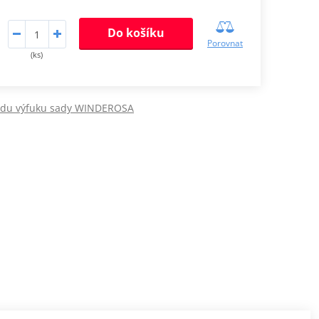
Do košíku
Porovnat
(ks)
odu výfuku sady WINDEROSA