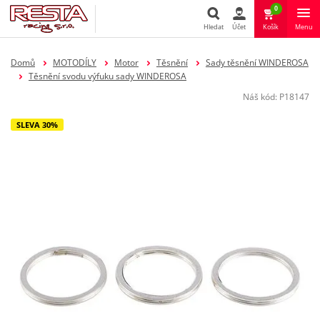
0
Hledat
Účet
Košík
Menu
Hledat
Domů
MOTODÍLY
Motor
Těsnění
Sady těsnění WINDEROSA
Těsnění svodu výfuku sady WINDEROSA
Náš kód:
P18147
SLEVA 30%