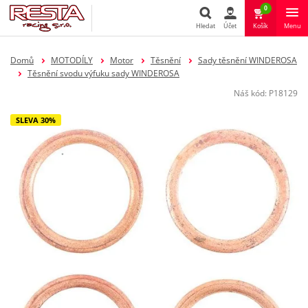
0
Hledat
Účet
Košík
Menu
Hledat
Domů
MOTODÍLY
Motor
Těsnění
Sady těsnění WINDEROSA
Těsnění svodu výfuku sady WINDEROSA
Náš kód:
P18129
SLEVA 30%