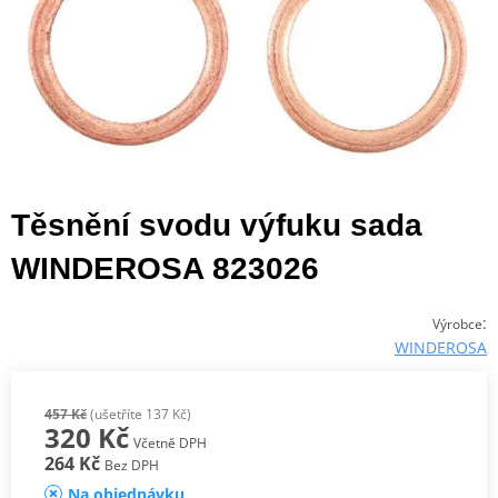
Těsnění svodu výfuku sada
WINDEROSA 823026
:
Výrobce
WINDEROSA
457 Kč
(ušetříte 137 Kč)
320 Kč
Včetně DPH
264 Kč
Bez DPH
Na objednávku