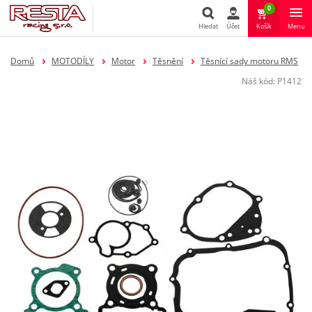
0
Hledat
Účet
Košík
Menu
Hledat
Domů
MOTODÍLY
Motor
Těsnění
Těsnící sady motoru RMS
Náš kód:
P1412