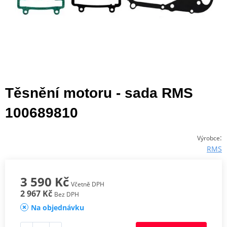
Těsnění motoru - sada RMS
100689810
:
Výrobce
RMS
3 590 Kč
Včetně DPH
2 967 Kč
Bez DPH
Na objednávku