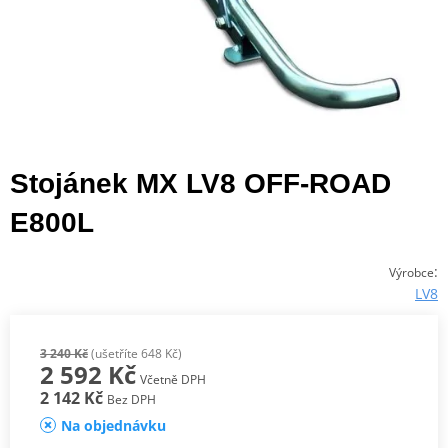
Stojánek MX LV8 OFF-ROAD
E800L
:
Výrobce
LV8
3 240 Kč
(ušetříte 648 Kč)
2 592 Kč
Včetně DPH
2 142 Kč
Bez DPH
Na objednávku