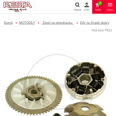
0
Hledat
Účet
Košík
Menu
Hledat
Domů
MOTODÍLY
_Zboží na objednávku_
Díly na čínské skútry
Náš kód:
P822