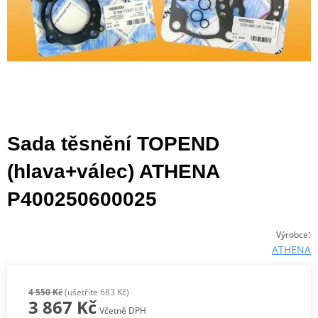
Sada těsnění TOPEND
(hlava+válec) ATHENA
P400250600025
:
Výrobce
ATHENA
4 550 Kč
(ušetříte 683 Kč)
3 867 Kč
Včetně DPH