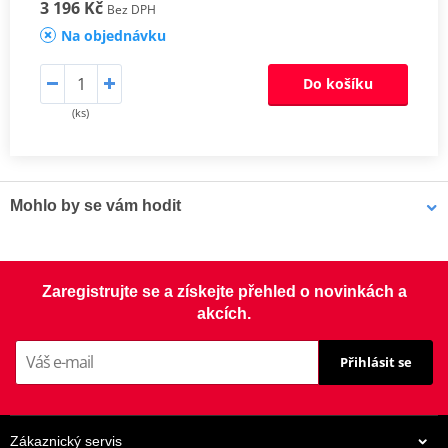
3 196 Kč
Bez DPH
Na objednávku
Do košíku
(ks)
Mohlo by se vám hodit
LOCTITE 5188 LOCTITE 1254415 50 ml
Zaregistrujte se a získejte přehled o novinkách a
akcích.
Přihlásit se
Zákaznický servis