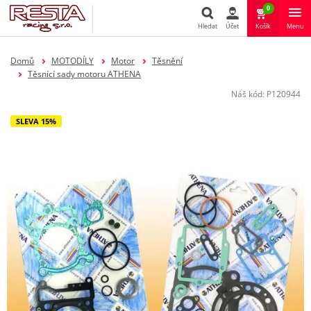
0
Hledat
Účet
Košík
Menu
Hledat
Domů
MOTODÍLY
Motor
Těsnění
Těsnící sady motoru ATHENA
Náš kód:
P120944
SLEVA 15%