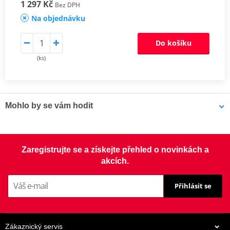
1 297 Kč
Bez DPH
Na objednávku
Do košíku
(ks)
Mohlo by se vám hodit
LOCTITE 5188 LOCTITE 1254415 50 ml
Zaregistrujte se a získejte přehled o novinkách a
akcích.
Přihlásit se
Zákaznický servis