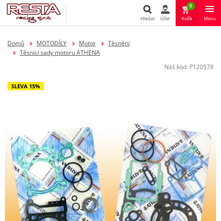
0
Hledat
Účet
Košík
Menu
Hledat
Domů
MOTODÍLY
Motor
Těsnění
Těsnící sady motoru ATHENA
Náš kód:
P120578
SLEVA 15%