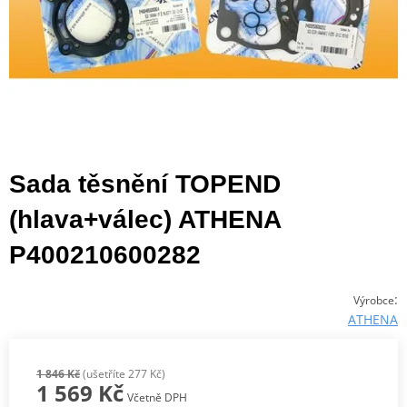
Sada těsnění TOPEND
(hlava+válec) ATHENA
P400210600282
:
Výrobce
ATHENA
1 846 Kč
(ušetříte 277 Kč)
1 569 Kč
Včetně DPH