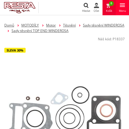
0
Hledat
Účet
Košík
Menu
Hledat
Domů
MOTODÍLY
Motor
Těsnění
Sady těsnění WINDEROSA
Sady těsnění TOP END WINDEROSA
Náš kód:
P18337
SLEVA 30%