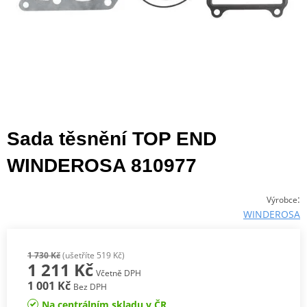
Sada těsnění TOP END
WINDEROSA 810977
:
Výrobce
WINDEROSA
1 730 Kč
(ušetříte 519 Kč)
1 211 Kč
Včetně DPH
1 001 Kč
Bez DPH
Na centrálním skladu v ČR