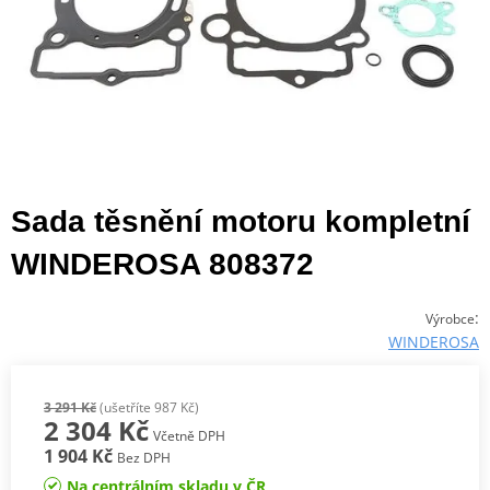
Sada těsnění motoru kompletní
WINDEROSA 808372
:
Výrobce
WINDEROSA
3 291 Kč
(ušetříte 987 Kč)
2 304 Kč
Včetně DPH
1 904 Kč
Bez DPH
Na centrálním skladu v ČR