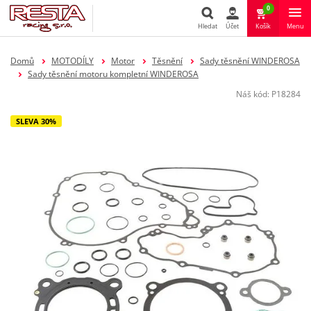
0
Hledat
Účet
Košík
Menu
Hledat
Domů
MOTODÍLY
Motor
Těsnění
Sady těsnění WINDEROSA
Sady těsnění motoru kompletní WINDEROSA
Náš kód:
P18284
SLEVA 30%