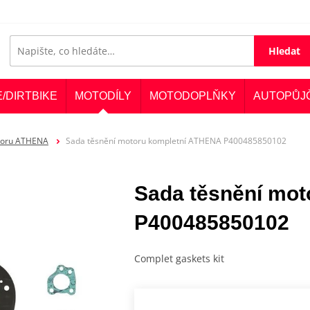
Hledat
E/DIRTBIKE
MOTODÍLY
MOTODOPLŇKY
AUTOPŮJ
otoru ATHENA
Sada těsnění motoru kompletní ATHENA P400485850102
Sada těsnění mo
P400485850102
Complet gaskets kit