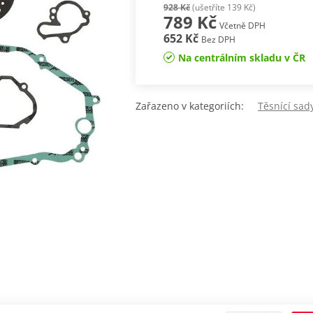
928 Kč
(ušetříte 139 Kč)
789 Kč
Včetně DPH
652 Kč
Bez DPH
Na centrálním skladu v ČR
Zařazeno v kategoriích:
Těsnící sa