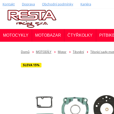
Kontakt
Doprava
Obchodní podmínky
Kariéra
MOTOCYKLY
MOTOBAZAR
ČTYŘKOLKY
PITBIK
Domů
MOTODÍLY
Motor
Těsnění
Těsnící sady m
SLEVA 15%