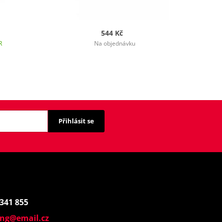
544 Kč
R
Na objednávku
Přihlásit se
 341 855
ing@email.cz