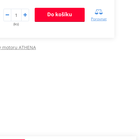
Do košíku
Porovnat
(ks)
dy motoru ATHENA