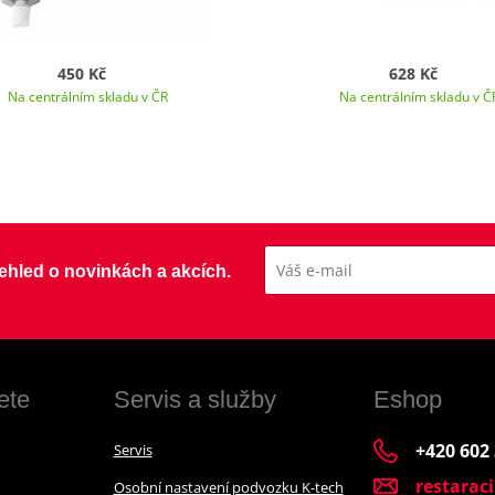
450 Kč
628 Kč
Na centrálním skladu v ČR
Na centrálním skladu v Č
přehled o novinkách a akcích.
ete
Servis a služby
Eshop
+420 602
Servis
restarac
Osobní nastavení podvozku K-tech