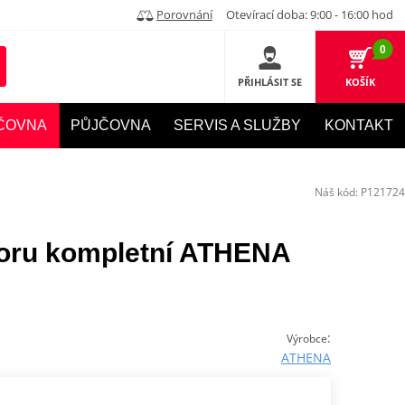
Porovnání
Otevírací doba: 9:00 - 16:00 hod
0
PŘIHLÁSIT SE
KOŠÍK
ČOVNA
PŮJČOVNA
SERVIS A SLUŽBY
KONTAKT
Náš kód:
P121724
toru kompletní ATHENA
:
Výrobce
ATHENA