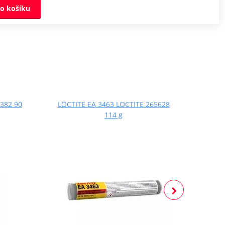
o košíku
382 90
LOCTITE EA 3463 LOCTITE 265628
LOCT
114 g