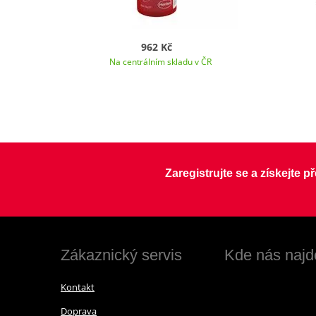
962 Kč
Na centrálním skladu v ČR
Zaregistrujte se a získejte 
Zákaznický servis
Kde nás najd
Kontakt
Doprava