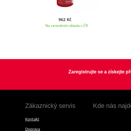
962 Kč
Na centrálním skladu v ČR
Zaregistrujte se a získejte 
Zákaznický servis
Kde nás najd
Kontakt
Doprava