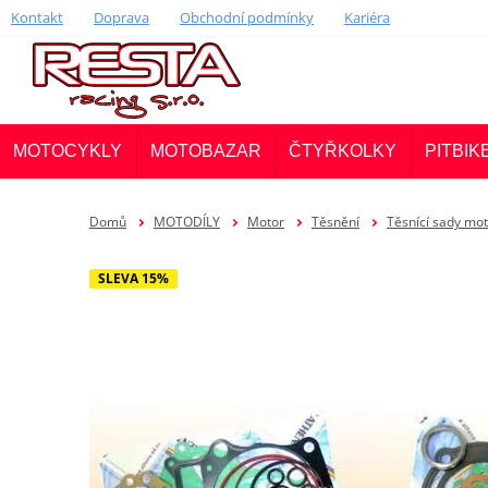
Kontakt
Doprava
Obchodní podmínky
Kariéra
MOTOCYKLY
MOTOBAZAR
ČTYŘKOLKY
PITBIK
Domů
MOTODÍLY
Motor
Těsnění
Těsnící sady m
SLEVA 15%