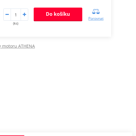
Do košíku
Porovnat
(ks)
dy motoru ATHENA