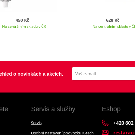
450 Kč
628 Kč
Na centrálním skladu v ČR
Na centrálním skladu v Č
přehled o novinkách a akcích.
ete
Servis a služby
Eshop
+420 602
Servis
restarac
Osobní nastavení podvozku K-tech