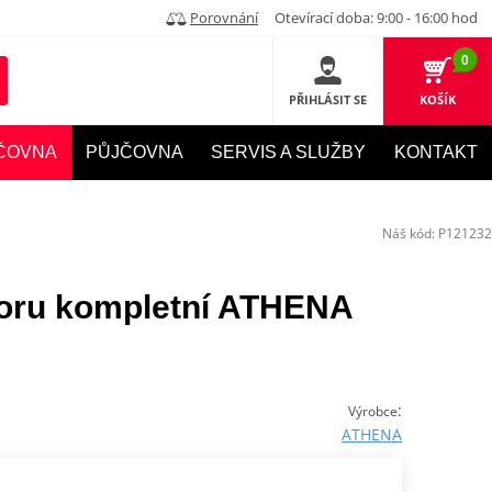
Porovnání
Otevírací doba: 9:00 - 16:00 hod
0
PŘIHLÁSIT SE
KOŠÍK
ČOVNA
PŮJČOVNA
SERVIS A SLUŽBY
KONTAKT
Náš kód:
P121232
toru kompletní ATHENA
:
Výrobce
ATHENA