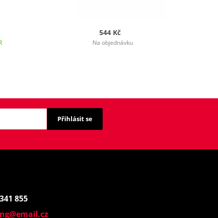
544 Kč
R
Na objednávku
Přihlásit se
 341 855
ing@email.cz