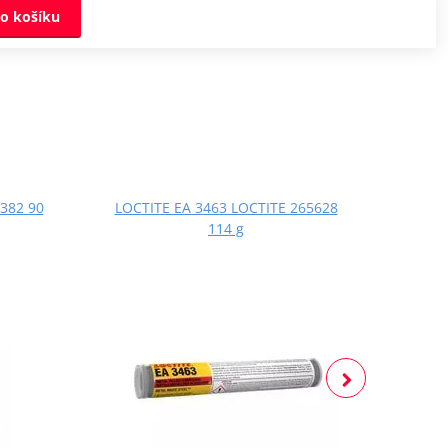
o košíku
382 90
LOCTITE EA 3463 LOCTITE 265628
LOCT
114 g