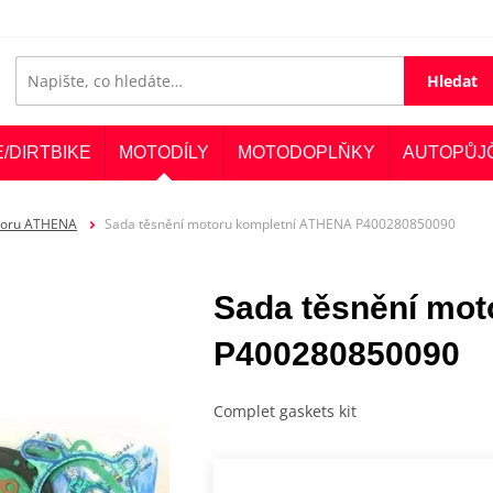
Hledat
E/DIRTBIKE
MOTODÍLY
MOTODOPLŇKY
AUTOPŮJ
otoru ATHENA
Sada těsnění motoru kompletní ATHENA P400280850090
Sada těsnění mo
P400280850090
Complet gaskets kit