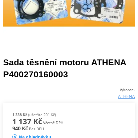
Sada těsnění motoru ATHENA
P400270160003
:
Výrobce
ATHENA
1 338 Kč
(ušetříte 201 Kč)
1 137 Kč
Včetně DPH
940 Kč
Bez DPH
Na objednávku