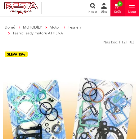
0
Hledat
Účet
Košík
Menu
Hledat
Domů
MOTODÍLY
Motor
Těsnění
Těsnící sady motoru ATHENA
Náš kód:
P121163
SLEVA 15%