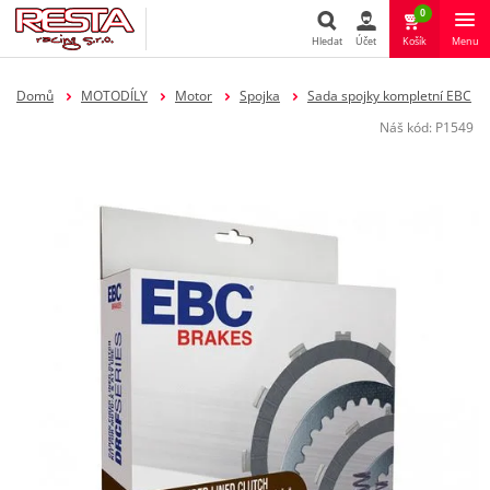
0
Hledat
Účet
Košík
Menu
Hledat
Domů
MOTODÍLY
Motor
Spojka
Sada spojky kompletní EBC
Náš kód:
P1549