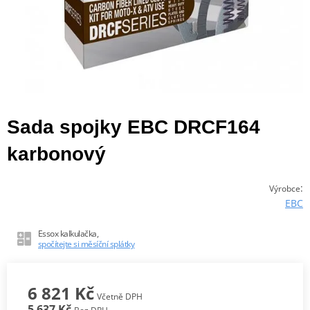
Sada spojky EBC DRCF164
karbonový
:
Výrobce
EBC
Essox kalkulačka,
spočítejte si měsíční splátky
6 821 Kč
Včetně DPH
5 637 Kč