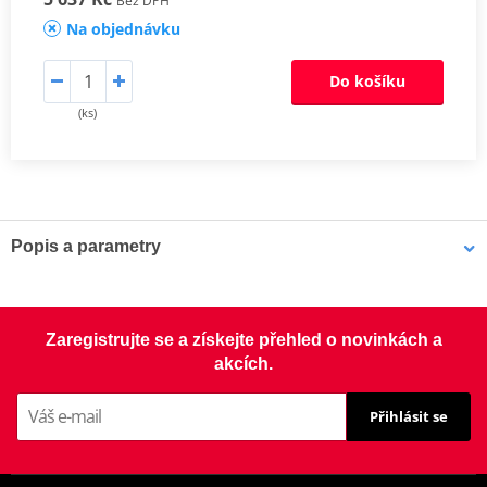
Bez DPH
Na objednávku
Do košíku
(ks)
Popis a parametry
Sada spojky DRC-F
Kompletní sada karbonových třecích lamel, ocelových lamel pro
Zaregistrujte se a získejte přehled o novinkách a
offroad (motocross, enduro a ATV) pro nejnáročnější závodní
akcích.
použití a motory s vysokým kroutícím momentem, včetně
zesílených spojkových pružin.
Přihlásit se