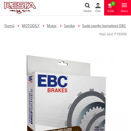
0
Hledat
Účet
Košík
Menu
Hledat
Domů
MOTODÍLY
Motor
Spojka
Sada spojky kompletní EBC
Náš kód:
P18908