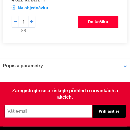
Bez DPH
Na objednávku
Do košíku
(ks)
Popis a parametry
Sada spojky DRC-F
Kompletní sada karbonových třecích lamel, ocelových lamel pro
Zaregistrujte se a získejte přehled o novinkách a
offroad (motocross, enduro a ATV) pro nejnáročnější závodní
akcích.
použití a motory s vysokým kroutícím momentem, včetně
zesílených spojkových pružin.
Přihlásit se