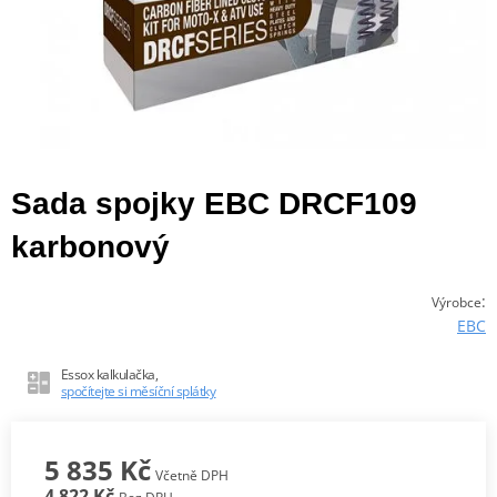
Sada spojky EBC DRCF109
karbonový
:
Výrobce
EBC
Essox kalkulačka,
spočítejte si měsíční splátky
5 835 Kč
Včetně DPH
4 822 Kč