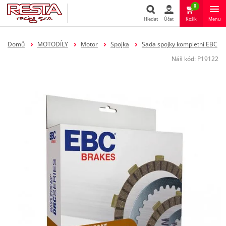
0
Hledat
Účet
Košík
Menu
Hledat
Domů
MOTODÍLY
Motor
Spojka
Sada spojky kompletní EBC
Náš kód:
P19122