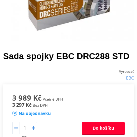
Sada spojky EBC DRC288 STD
:
Výrobce
EBC
3 989 Kč
Včetně DPH
3 297 Kč
Bez DPH
Na objednávku
Do košíku
(ks)