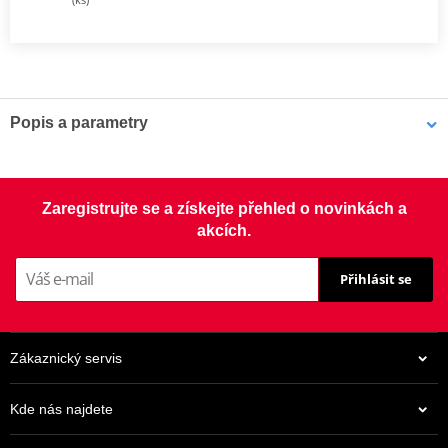
Popis a parametry
Sada spojky DRC
Kompletní sada standardních třecích i ocelových unášecích lamel
Zaregistrujte se a získejte přehled o novinkách a
pro offroad (motocross, enduro a ATV), včetně zesílených
akcích.
spojkových pružin.
Přihlásit se
Zákaznický servis
Kde nás najdete