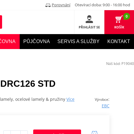
Porovnání
Otevírací doba: 9:00 - 16:00 hod
0
PŘIHLÁSIT SE
KOŠÍK
ČOVNA
PŮJČOVNA
SERVIS A SLUŽBY
KONTAKT
Náš kód:
P19040
 DRC126 STD
lamely, ocelové lamely & pružiny
Více
:
Výrobce
EBC