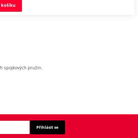
 košíku
ch spojkových pružin.
Přihlásit se