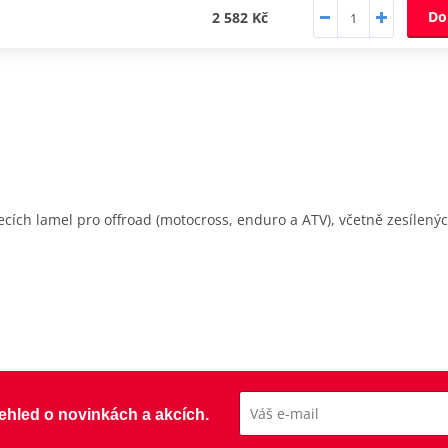
Do
2 582 Kč
cích lamel pro offroad (motocross, enduro a ATV), včetně zesílený
přehled o novinkách a akcích.