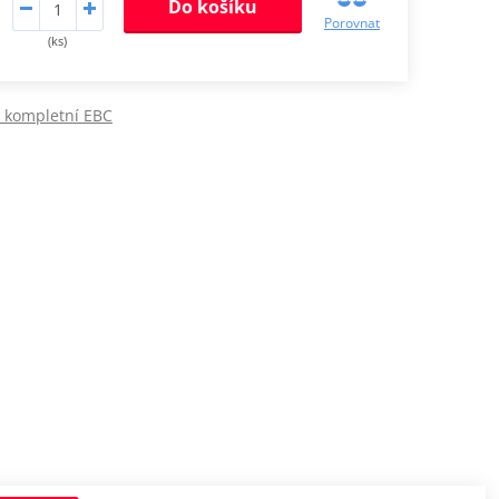
Do košíku
Porovnat
(ks)
y kompletní EBC