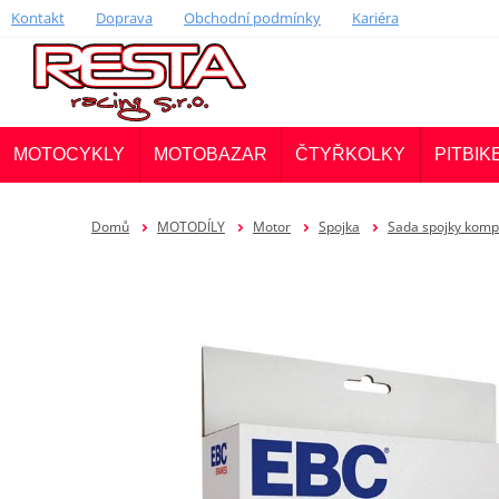
Kontakt
Doprava
Obchodní podmínky
Kariéra
MOTOCYKLY
MOTOBAZAR
ČTYŘKOLKY
PITBIK
Domů
MOTODÍLY
Motor
Spojka
Sada spojky komp