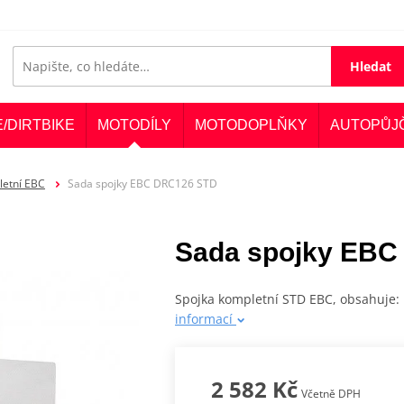
Hledat
E/DIRTBIKE
MOTODÍLY
MOTODOPLŇKY
AUTOPŮJ
letní EBC
Sada spojky EBC DRC126 STD
Sada spojky EBC
Spojka kompletní STD EBC, obsahuje: 
informací
2 582 Kč
Včetně DPH